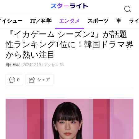
／イシュー
IT／科学
エンタメ
スポーツ
車
ラ
『イカゲーム シーズン2』が話題
性ランキング1位に！韓国ドラマ界
から熱い注目
위키트리
2024.12.19
アクセス
58
シェア
0