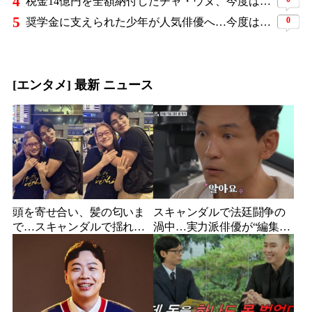
4
税金14億円を全額納付したチャ・ウヌ、今度は軍服姿で登場…鍛え上げた上半身に驚きの声
5
0
奨学金に支えられた少年が人気俳優へ…今度は子どもたちに総額5,000万円を寄付
[エンタメ] 最新 ニュース
頭を寄せ合い、髪の匂いま
スキャンダルで法廷闘争の
で…スキャンダルで揺れた
渦中…実力派俳優が“編集な
人気俳優、ベトナム女性歌
し”でテレビ登場、予告映像
手との親密動画が公開
に批判の声