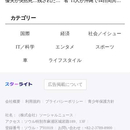
優夫が突然死…残された女
者”11人が沖縄で14日間共同
優妻が3か月後、幼い娘と空
生活…最終日まで「告白禁
に送った言葉
止」の恋愛リアリティーが
カテゴリー
帰ってくる
国際
経済
社会／イシュー
IT／科学
エンタメ
スポーツ
車
ライフスタイル
広告掲載について
会社概要
利用規約
プライバシーポリシー
青少年保護方針
社名：（株式会社）ソーシャルニュース
アクセス：ソウル特別市麻浦区城岩路189、13F
登録番号：ソウル・ア01019
お問い合わせ：+82-2-3789-8900