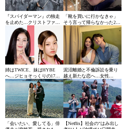
『スパイダーマン』の独走
「靴を買いに行かなきゃ」
を止めた…クリストファ
そう言って帰らなかった24
ー・ノーラン史上最大、390
歳俳優…28歳の誕生日、母
億円の超大作がついに韓国
が玄関に置いた“届かない贈
上陸
り物”
姉はTWICE、妹はHYBE
泥沼離婚と不倫訴訟を乗り
へ…ジヒョそっくりの17歳
越え新たな恋へ…女性
妹、多国籍7人組でついにデ
YouTuberが選んだのは身長
ビュー
189cmの医者
「会いたい、愛してる」俳
【Netflix】社会の“はみ出し