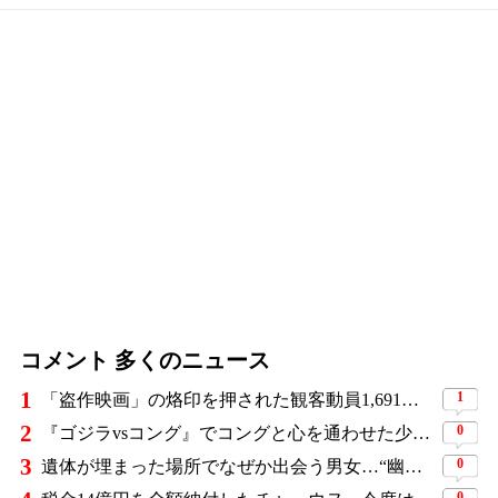
コメント 多くのニュース
1
1
「盗作映画」の烙印を押された観客動員1,691万人の大ヒット作、裁判所の判断ですべてが覆った
2
0
『ゴジラvsコング』でコングと心を通わせた少女役、わずか18歳で突然の死…父が事故を起こした19歳少年に伝えた言葉
3
0
遺体が埋まった場所でなぜか出会う男女…“幽霊の証言”で事件を解く『恋は命がけ』がNetflix世界2位
0