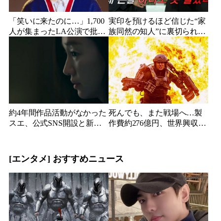
「笑いに来たのに…」1,700
実印を預けるほど信じた“家
人が集まったLA公演で批判
族同然の知人”に裏切られ
続出、人気コメディアンが
た…収益9対1、10年間の奴
頭を下げた理由
隷契約で人生が一変
約4年間作品活動がなかった
死んでも、また戦場へ…製
スエ、公式SNS開設と新ビ
作費約276億円、世界興収
ジュアル公開で復帰説が急
584億円のSF大作『オール・
浮上
ユー・ニード・イズ・キ
ル』がついに配信
[エンタメ] おすすめニュース