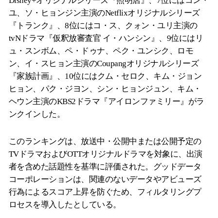
Disney+オリジナルシリーズ『照明店』、7位にはコン・
ユ、ソ・ヒョンジン主演のNetflixオリジナルシリーズ
『トランク』、8位にはコ・ス、クォン・ユリ主演の
tvNドラマ『仮釈放審査官 イ・ハンシン』、9位にはリ
ュ・スンボム、ペ・ドゥナ、ペク・ユンシク、ロモ
ン、イ・スヒョン主演のCoupangオリジナルシリーズ
『家族計画』、10位にはクム・セロク、キム・ジョン
ヒョン、パク・ジヨン、シン・ヒョンジュン、キム・
ヘウン主演のKBS2ドラマ『アイロンファミリー』がラ
ンクインした。
このランキングは、放送中・公開中または公開予定の
TVドラマおよびOTTオリジナルドラマを対象に、出演
者を含めた話題性を基準に評価された。グッドデータ
コーポレーションは、関連のないデータやアビューズ
行為によるスコア上昇を防ぐため、フィルタリングプ
ロセスを導入したとしている。