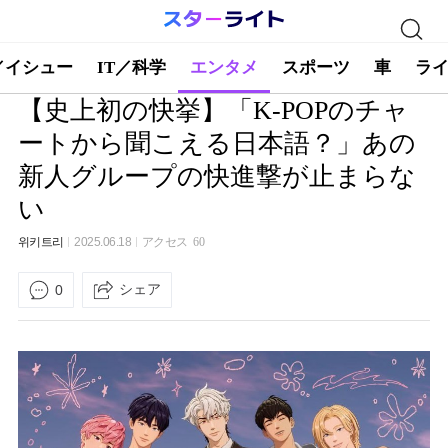
／イシュー
IT／科学
エンタメ
スポーツ
車
ラ
【史上初の快挙】「K-POPのチャ
ートから聞こえる日本語？」あの
新人グループの快進撃が止まらな
い
위키트리
2025.06.18
アクセス
60
シェア
0