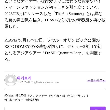
といったディテールな部分までこだわった背景やハイ
ティーンファッションが初々しさを引き立てている。
2023年8月にリリースした「The 6th Summer」とは異な
る夏の雰囲気を描き、PLAVEならではの青春感を再び披
露した。
PLAVEは8月15〜17日、ソウル・オリンピック公園の
KSPO DOMEでの公演を皮切りに、デビュー2年目で初
となるアジアツアー「DASH: Quantum Leap」を開催す
る。
위키트리
다른기사 보기
CP-2022-0028@fastviewkorea.com
Melon
PLAVE
アジアツアー
かくれんぼ
バンドサウンド
日本デビュー
音楽配信