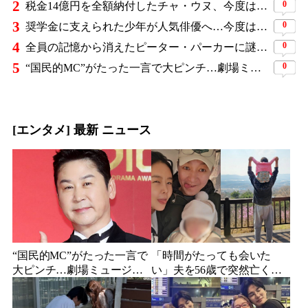
2
0
税金14億円を全額納付したチャ・ウヌ、今度は軍服姿で登場…鍛え上げた上半身に驚きの声
3
0
奨学金に支えられた少年が人気俳優へ…今度は子どもたちに総額5,000万円を寄付
4
0
全員の記憶から消えたピーター・パーカーに謎の敵と制御不能の新能力…『スパイダーマン：ブランド・ニュー・デイ』に期待爆発
5
0
“国民的MC”がたった一言で大ピンチ…劇場ミュージカルを巡る発言に批判続出、ついに長文で謝罪
[エンタメ] 最新 ニュース
“国民的MC”がたった一言で
「時間がたっても会いた
大ピンチ…劇場ミュージカ
い」夫を56歳で突然亡くし
ルを巡る発言に批判続出、
た妻…笑顔が父親に似てき
ついに長文で謝罪
た娘と歩む“その後”