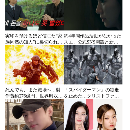
実印を預けるほど信じた“家
約4年間作品活動がなかった
族同然の知人”に裏切られ
スエ、公式SNS開設と新ビ
た…収益9対1、10年間の奴
ジュアル公開で復帰説が急
隷契約で人生が一変
浮上
死んでも、また戦場へ…製
『スパイダーマン』の独走
作費約276億円、世界興収
を止めた…クリストファ
584億円のSF大作『オール・
ー・ノーラン史上最大、390
ユー・ニード・イズ・キ
億円の超大作がついに韓国
ル』がついに配信
上陸