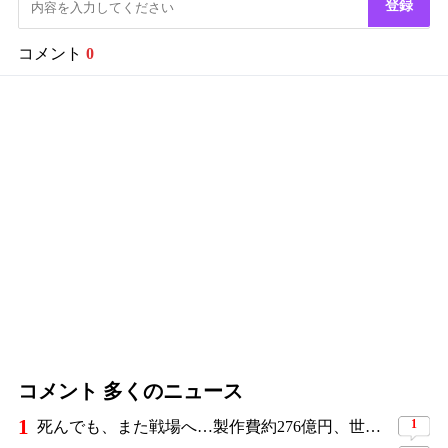
登録
コメント
0
コメント 多くのニュース
1
1
死んでも、また戦場へ…製作費約276億円、世界興収584億円のSF大作『オール・ユー・ニード・イズ・キル』がついに配信