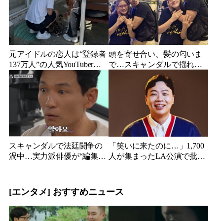
元アイドルの恋人は“登録者
頭を寄せ合い、髪の匂いま
137万人”の人気YouTuberだ
で…スキャンダルで揺れた
った…同日投稿で明らかに
人気俳優、ベトナム女性歌
なった2人の関係
手との親密動画が公開
スキャンダルで法廷闘争の
「笑いに来たのに…」1,700
渦中…実力派俳優が“編集な
人が集まったLA公演で批判
し”でテレビ登場、予告映像
続出、人気コメディアンが
に批判の声
頭を下げた理由
[エンタメ] おすすめニュース