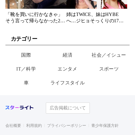
「靴を買いに行かなきゃ」
姉はTWICE、妹はHYBE
そう言って帰らなかった24
へ…ジヒョそっくりの17歳
歳俳優…28歳の誕生日、母
妹、多国籍7人組でついにデ
が玄関に置いた“届かない贈
ビュー
カテゴリー
り物”
国際
経済
社会／イシュー
IT／科学
エンタメ
スポーツ
車
ライフスタイル
広告掲載について
会社概要
利用規約
プライバシーポリシー
青少年保護方針