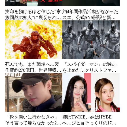
実印を預けるほど信じた“家
約4年間作品活動がなかった
族同然の知人”に裏切られ
スエ、公式SNS開設と新ビ
た…収益9対1、10年間の奴
ジュアル公開で復帰説が急
隷契約で人生が一変
浮上
死んでも、また戦場へ…製
『スパイダーマン』の独走
作費約276億円、世界興収
を止めた…クリストファ
584億円のSF大作『オール・
ー・ノーラン史上最大、390
ユー・ニード・イズ・キ
億円の超大作がついに韓国
ル』がついに配信
上陸
「靴を買いに行かなきゃ」
姉はTWICE、妹はHYBE
そう言って帰らなかった24
へ…ジヒョそっくりの17歳