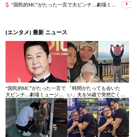
5
0
“国民的MC”がたった一言で大ピンチ…劇場ミュージカルを巡る発言に批判続出、ついに長文で謝罪
[エンタメ] 最新 ニュース
“国民的MC”がたった一言で
「時間がたっても会いた
大ピンチ…劇場ミュージカ
い」夫を56歳で突然亡くし
ルを巡る発言に批判続出、
た妻…笑顔が父親に似てき
ついに長文で謝罪
た娘と歩む“その後”