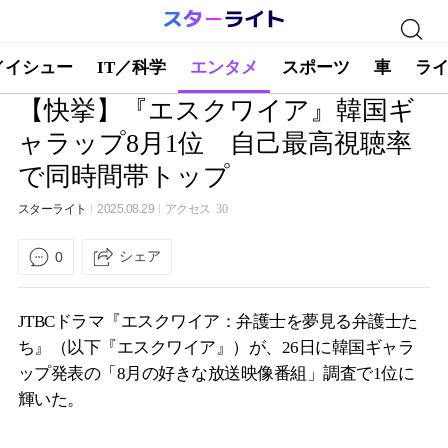
／イシュー
IT／科学
エンタメ
スポーツ
車
ラ
【快挙】『エスクワイア』韓国ギ
ャラップ8月1位 自己最高視聴率
で同時間帯トップ
スターライト
2025.08.29
アクセス
30
シェア
0
JTBCドラマ『エスクワイア：弁護士を夢見る弁護士た
ち』（以下『エスクワイア』）が、26日に韓国ギャラ
ップ発表の「8月の好きな放送映像番組」調査で1位に
輝いた。