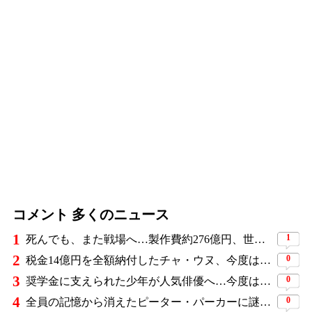
コメント 多くのニュース
1
1
死んでも、また戦場へ…製作費約276億円、世界興収584億円のSF大作『オール・ユー・ニード・イズ・キル』がついに配信
2
0
税金14億円を全額納付したチャ・ウヌ、今度は軍服姿で登場…鍛え上げた上半身に驚きの声
3
0
奨学金に支えられた少年が人気俳優へ…今度は子どもたちに総額5,000万円を寄付
4
0
全員の記憶から消えたピーター・パーカーに謎の敵と制御不能の新能力…『スパイダーマン：ブランド・ニュー・デイ』に期待爆発