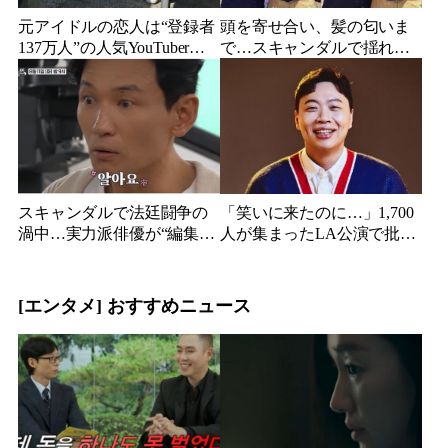
元アイドルの恋人は“登録者
頭を寄せ合い、髪の匂いま
137万人”の人気YouTuberだ
で…スキャンダルで揺れた
った…同日投稿で明らかに
人気俳優、ベトナム女性歌
なった2人の関係
手との親密動画が公開
スキャンダルで法廷闘争の
「笑いに来たのに…」1,700
渦中…実力派俳優が“編集な
人が集まったLA公演で批判
し”でテレビ登場、予告映像
続出、人気コメディアンが
に批判の声
頭を下げた理由
[エンタメ] おすすめニュース