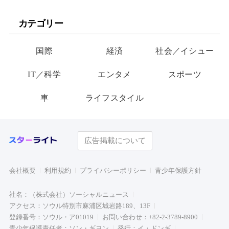
歳俳優…28歳の誕生日、母
妹、多国籍7人組でついにデ
が玄関に置いた“届かない贈
ビュー
カテゴリー
り物”
国際
経済
社会／イシュー
IT／科学
エンタメ
スポーツ
車
ライフスタイル
広告掲載について
会社概要
利用規約
プライバシーポリシー
青少年保護方針
社名：（株式会社）ソーシャルニュース
アクセス：ソウル特別市麻浦区城岩路189、13F
登録番号：ソウル・ア01019
お問い合わせ：+82-2-3789-8900
青少年保護責任者：ソン・ギヨン
発行：イ・ドンギ