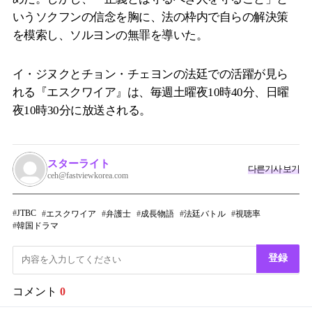
いうソクフンの信念を胸に、法の枠内で自らの解決策
を模索し、ソルヨンの無罪を導いた。
イ・ジヌクとチョン・チェヨンの法廷での活躍が見ら
れる『エスクワイア』は、毎週土曜夜10時40分、日曜
夜10時30分に放送される。
スターライト
다른기사 보기
ceh@fastviewkorea.com
JTBC
エスクワイア
弁護士
成長物語
法廷バトル
視聴率
韓国ドラマ
登録
コメント
0