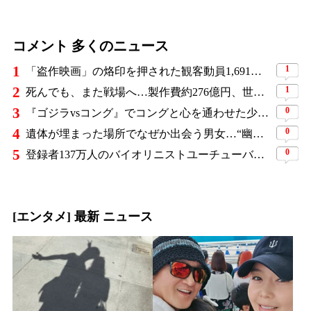
コメント 多くのニュース
1
1
「盗作映画」の烙印を押された観客動員1,691万人の大ヒット作、裁判所の判断ですべてが覆った
2
1
死んでも、また戦場へ…製作費約276億円、世界興収584億円のSF大作『オール・ユー・ニード・イズ・キル』がついに配信
3
0
『ゴジラvsコング』でコングと心を通わせた少女役、わずか18歳で突然の死…父が事故を起こした19歳少年に伝えた言葉
4
0
遺体が埋まった場所でなぜか出会う男女…“幽霊の証言”で事件を解く『恋は命がけ』がNetflix世界2位
5
0
登録者137万人のバイオリニストユーチューバーと元K-POPアイドルが交際告白
[エンタメ] 最新 ニュース