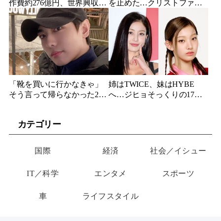
作費約276億円、世界興収
を止めた…クリストファ
584億円のSF大作『オール・
ー・ノーラン史上最大、390
ユー・ニード・イズ・キ
億円の超大作がついに韓国
ル』がついに配信
上陸
「靴を買いに行かなきゃ」
姉はTWICE、妹はHYBE
そう言って帰らなかった24
へ…ジヒョそっくりの17歳
歳俳優…28歳の誕生日、母
妹、多国籍7人組でついにデ
が玄関に置いた“届かない贈
ビュー
カテゴリー
り物”
国際
経済
社会／イシュー
IT／科学
エンタメ
スポーツ
車
ライフスタイル