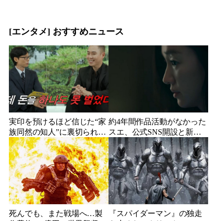
し”でテレビ登場、予告映像
続出、人気コメディアンが
に批判の声
頭を下げた理由
[エンタメ] おすすめニュース
実印を預けるほど信じた“家
約4年間作品活動がなかった
族同然の知人”に裏切られ
スエ、公式SNS開設と新ビ
た…収益9対1、10年間の奴
ジュアル公開で復帰説が急
隷契約で人生が一変
浮上
死んでも、また戦場へ…製
『スパイダーマン』の独走