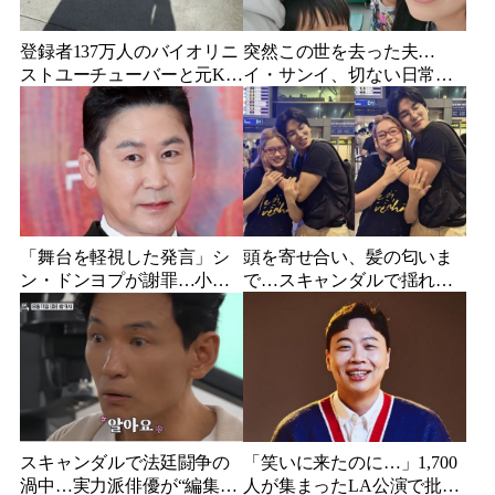
登録者137万人のバイオリニ
突然この世を去った夫…
ストユーチューバーと元K-
イ・サンイ、切ない日常と
POPアイドルが交際告白
忘れられない愛を初告白
「舞台を軽視した発言」シ
頭を寄せ合い、髪の匂いま
ン・ドンヨプが謝罪…小劇
で…スキャンダルで揺れた
場ミュージカルを巡る論
人気俳優、ベトナム女性歌
争、現役俳優やファンから
手との親密動画が公開
厳しい声続出
スキャンダルで法廷闘争の
「笑いに来たのに…」1,700
渦中…実力派俳優が“編集な
人が集まったLA公演で批判