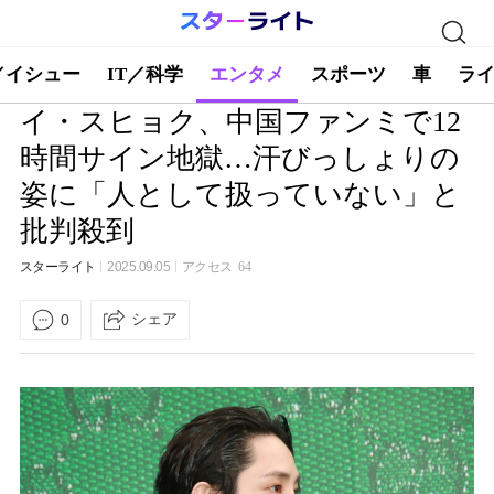
／イシュー
IT／科学
エンタメ
スポーツ
車
ラ
イ・スヒョク、中国ファンミで12
時間サイン地獄…汗びっしょりの
姿に「人として扱っていない」と
批判殺到
スターライト
2025.09.05
アクセス
64
シェア
0