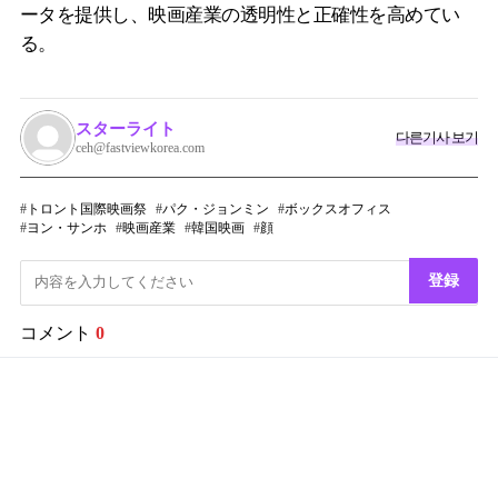
ータを提供し、映画産業の透明性と正確性を高めてい
る。
スターライト
다른기사 보기
ceh@fastviewkorea.com
トロント国際映画祭
パク・ジョンミン
ボックスオフィス
ヨン・サンホ
映画産業
韓国映画
顔
登録
コメント
0