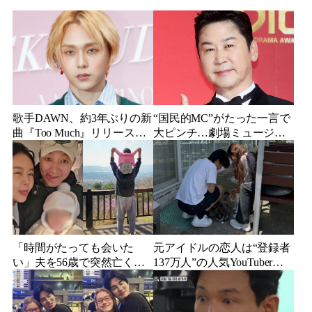
歌手DAWN、約3年ぶりの新
“国民的MC”がたった一言で
曲『Too Much』リリース
大ピンチ…劇場ミュージカ
「他人の目や数字ばかり気
ルを巡る発言に批判続出、
にしていた」
ついに長文で謝罪
「時間がたっても会いた
元アイドルの恋人は“登録者
い」夫を56歳で突然亡くし
137万人”の人気YouTuberだ
た妻…笑顔が父親に似てき
った…同日投稿で明らかに
た娘と歩む“その後”
なった2人の関係