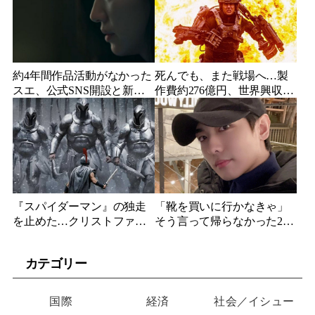
約4年間作品活動がなかった
死んでも、また戦場へ…製
スエ、公式SNS開設と新ビ
作費約276億円、世界興収
ジュアル公開で復帰説が急
584億円のSF大作『オール・
浮上
ユー・ニード・イズ・キ
ル』がついに配信
『スパイダーマン』の独走
「靴を買いに行かなきゃ」
を止めた…クリストファ
そう言って帰らなかった24
ー・ノーラン史上最大、390
歳俳優…28歳の誕生日、母
億円の超大作がついに韓国
が玄関に置いた“届かない贈
カテゴリー
上陸
り物”
国際
経済
社会／イシュー