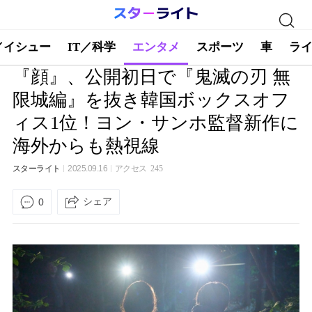
／イシュー
IT／科学
エンタメ
スポーツ
車
ラ
『顔』、公開初日で『鬼滅の刃 無
限城編』を抜き韓国ボックスオフ
ィス1位！ヨン・サンホ監督新作に
海外からも熱視線
スターライト
2025.09.16
アクセス
245
シェア
0