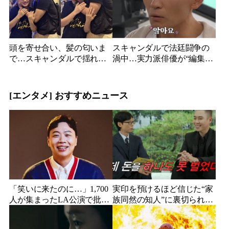
頭を寄せ合い、髪の匂いま
スキャンダルで法廷闘争の
で…スキャンダルで揺れた
渦中…実力派俳優が“編集な
人気俳優、ベトナム女性歌
し”でテレビ登場、予告映像
手との親密動画が公開
に批判の声
[エンタメ] おすすめニュース
「笑いに来たのに…」1,700
実印を預けるほど信じた“家
人が集まったLA公演で批判
族同然の知人”に裏切られ
続出、人気コメディアンが
た…収益9対1、10年間の奴
頭を下げた理由
隷契約で人生が一変