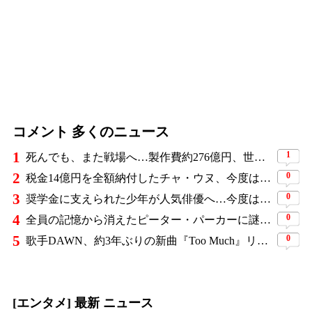
コメント 多くのニュース
1
1
死んでも、また戦場へ…製作費約276億円、世界興収584億円のSF大作『オール・ユー・ニード・イズ・キル』がついに配信
2
0
税金14億円を全額納付したチャ・ウヌ、今度は軍服姿で登場…鍛え上げた上半身に驚きの声
3
0
奨学金に支えられた少年が人気俳優へ…今度は子どもたちに総額5,000万円を寄付
4
0
全員の記憶から消えたピーター・パーカーに謎の敵と制御不能の新能力…『スパイダーマン：ブランド・ニュー・デイ』に期待爆発
5
0
歌手DAWN、約3年ぶりの新曲『Too Much』リリース 「他人の目や数字ばかり気にしていた」
[エンタメ] 最新 ニュース