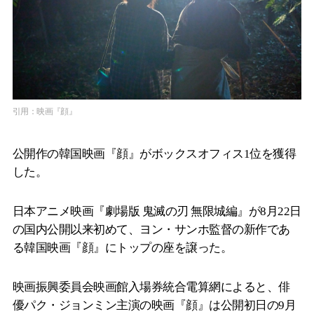
引用：映画『顔』
公開作の韓国映画『顔』がボックスオフィス1位を獲得
した。
日本アニメ映画『劇場版 鬼滅の刃 無限城編』が8月22日
の国内公開以来初めて、ヨン・サンホ監督の新作であ
る韓国映画『顔』にトップの座を譲った。
映画振興委員会映画館入場券統合電算網によると、俳
優パク・ジョンミン主演の映画『顔』は公開初日の9月