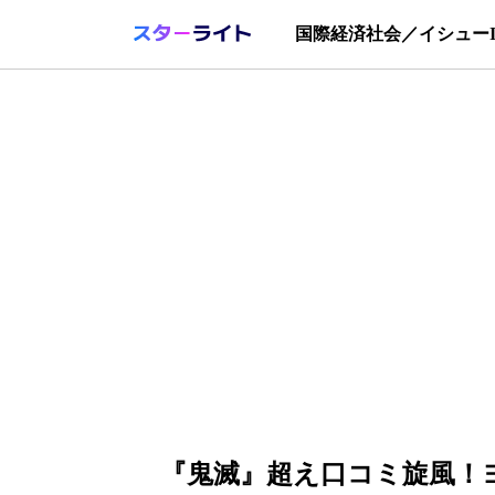
国際
経済
社会／イシュー
『鬼滅』超え口コミ旋風！