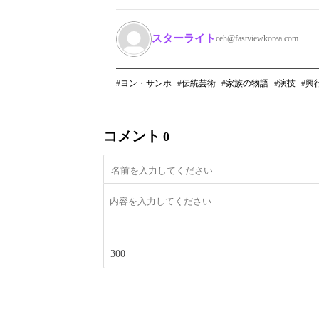
スターライト
ceh@fastviewkorea.com
ヨン・サンホ
伝統芸術
家族の物語
演技
興
コメント
0
300