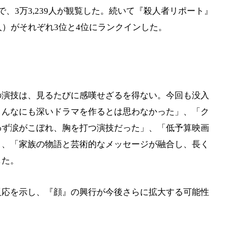
、3万3,239人が観覧した。続いて『殺人者リポート』
700人）がそれぞれ3位と4位にランクインした。
の演技は、見るたびに感嘆せざるを得ない。今回も没入
こんなにも深いドラマを作るとは思わなかった」、「ク
わず涙がこぼれ、胸を打つ演技だった」、「低予算映画
」、「家族の物語と芸術的なメッセージが融合し、長く
した。
反応を示し、『顔』の興行が今後さらに拡大する可能性