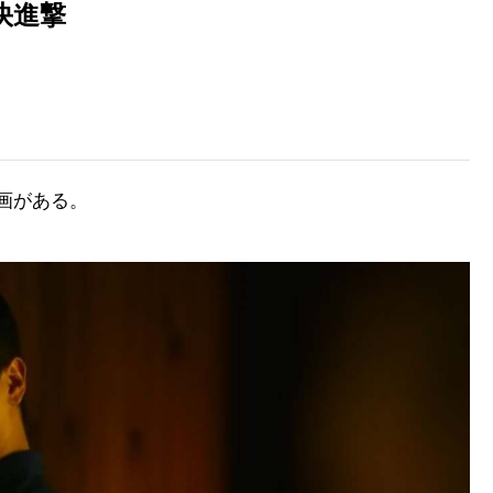
快進撃
画がある。