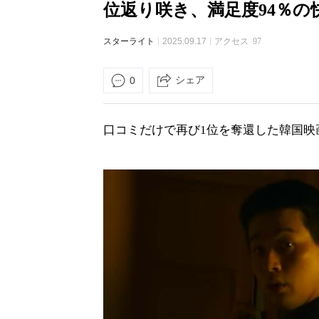
位返り咲き、満足度94％の
スターライト
2025.09.17
アクセス
97
シェア
0
口コミだけで再び1位を奪還した韓国映