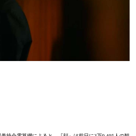
券統合電算網によると、『顔』は前日に3万9,495人の観