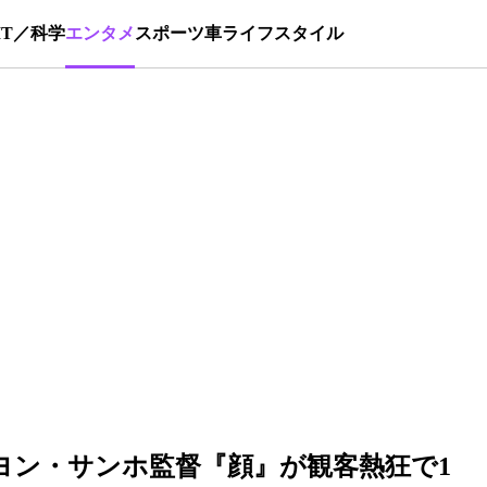
IT／科学
エンタメ
スポーツ
車
ライフスタイル
ヨン・サンホ監督『顔』が観客熱狂で1