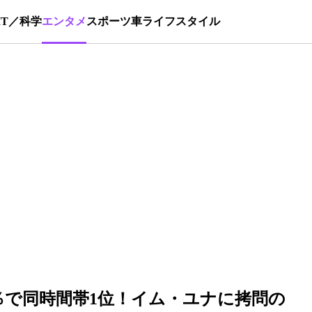
IT／科学
エンタメ
スポーツ
車
ライフスタイル
5％で同時間帯1位！イム・ユナに拷問の