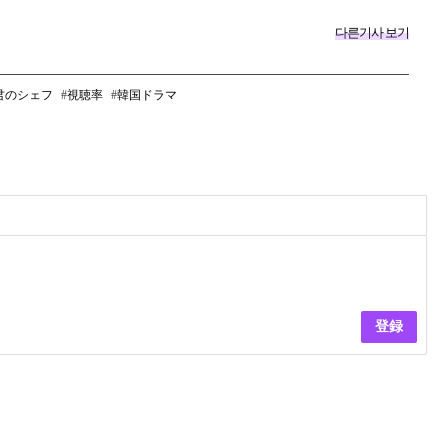
다른기사 보기
君のシェフ
視聴率
韓国ドラマ
登録