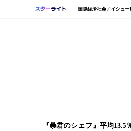
国際
経済
社会／イシュー
『暴君のシェフ』平均13.