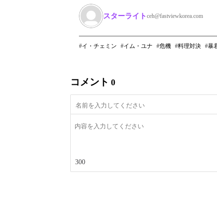
スターライト
ceh@fastviewkorea.com
イ・チェミン
イム・ユナ
危機
料理対決
暴
コメント
0
300