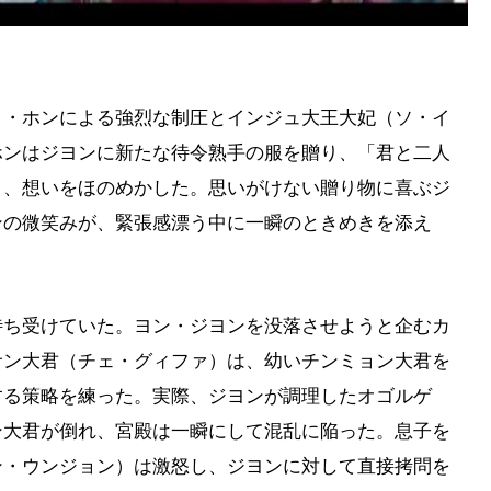
イ・ホンによる強烈な制圧とインジュ大王大妃（ソ・イ
ホンはジヨンに新たな待令熟手の服を贈り、「君と二人
と、想いをほのめかした。思いがけない贈り物に喜ぶジ
ンの微笑みが、緊張感漂う中に一瞬のときめきを添え
待ち受けていた。ヨン・ジヨンを没落させようと企むカ
サン大君（チェ・グィファ）は、幼いチンミョン大君を
する策略を練った。実際、ジヨンが調理したオゴルゲ
ン大君が倒れ、宮殿は一瞬にして混乱に陥った。息子を
ン・ウンジョン）は激怒し、ジヨンに対して直接拷問を