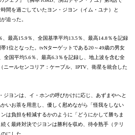
のシェフ』（脚本 fGRD、演出チャン・テユ）第9話で
な時間を過ごしていたヨン・ジヨン（イム・ユナ）と
機が迫った。
、最高15.9％、全国基準平均13.5％、最高14.8％を記録
1位となった。tvNターゲットである20～49歳の男女
％、全国平均5.6％、最高6.3％を記録し、地上波を含む全
（ニールセンコリア：ケーブル、IPTV、衛星を統合した
・ジヨンは、イ・ホンの呼びかけに応じ、あずまやへと
温かいお茶を用意し、優しく慰めながら「怪我をしない
ヨンは負担を軽減するかのように「どうにかして勝ちま
。続く最終対決でジヨンは勝利を収め、待令熟手（テリ
ものにした。