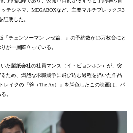
前予約記録であり、公開17日前からずっと予約率の首
ッテシネマ、MEGABOXなど、主要マルチプレックス3
を証明した。
版「チェンソーマン レゼ篇」』の予約数が13万枚台にと
ぶりが一層際立っている。
ていた製紙会社の社員マンス（イ・ビョンホン）が、突
守るため、熾烈な求職競争に飛び込む過程を描いた作品
レイクの『斧（The Ax）』を脚色したこの映画は、パ
ある。