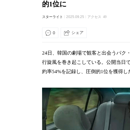
的1位に
スターライト
2025.09.25
アクセス
49
シェア
0
24日、韓国の劇場で観客と出会うパク
行旋風を巻き起こしている。公開当日であ
約率54%を記録し、圧倒的1位を獲得し