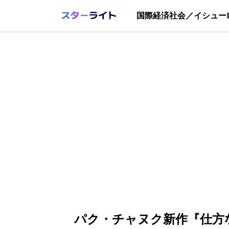
国際
経済
社会／イシュー
パク・チャヌク新作『仕方