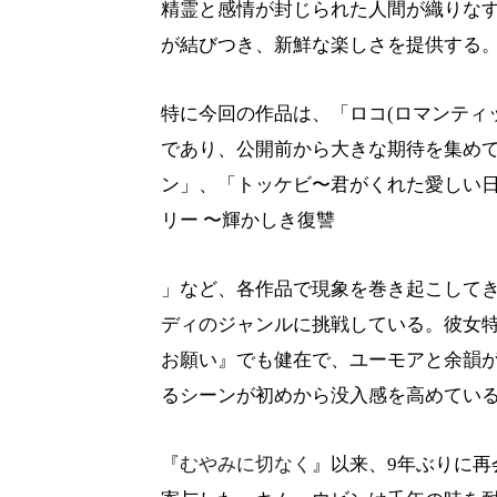
精霊と感情が封じられた人間が織りな
が結びつき、新鮮な楽しさを提供する
特に今回の作品は、「ロコ(ロマンティ
であり、公開前から大きな期待を集め
ン」、「トッケビ〜君がくれた愛しい
リー 〜輝かしき復讐
」など、各作品で現象を巻き起こして
ディのジャンルに挑戦している。彼女
お願い』でも健在で、ユーモアと余韻
るシーンが初めから没入感を高めてい
『
むやみに切なく
』以来、9年ぶりに