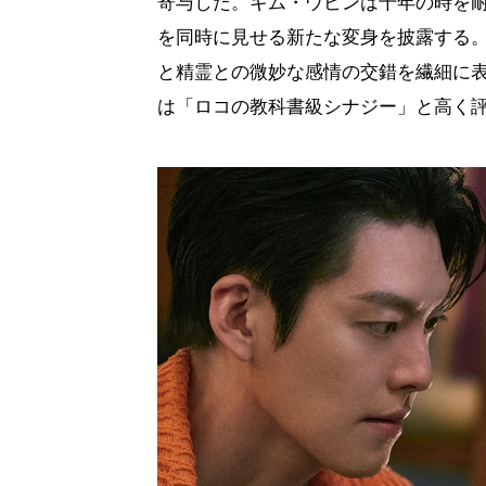
寄与した。キム・ウビンは千年の時を
を同時に見せる新たな変身を披露する
と精霊との微妙な感情の交錯を繊細に
は「ロコの教科書級シナジー」と高く