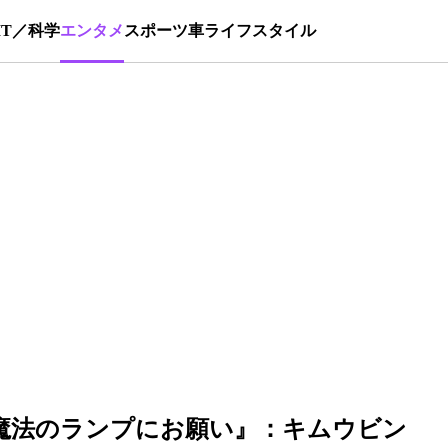
IT／科学
エンタメ
スポーツ
車
ライフスタイル
マ『魔法のランプにお願い』：キムウビン