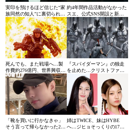
実印を預けるほど信じた“家
約4年間作品活動がなかった
族同然の知人”に裏切られ
スエ、公式SNS開設と新ビ
た…収益9対1、10年間の奴
ジュアル公開で復帰説が急
隷契約で人生が一変
浮上
死んでも、また戦場へ…製
『スパイダーマン』の独走
作費約276億円、世界興収
を止めた…クリストファ
584億円のSF大作『オール・
ー・ノーラン史上最大、390
ユー・ニード・イズ・キ
億円の超大作がついに韓国
ル』がついに配信
上陸
「靴を買いに行かなきゃ」
姉はTWICE、妹はHYBE
そう言って帰らなかった24
へ…ジヒョそっくりの17歳
歳俳優…28歳の誕生日、母
妹、多国籍7人組でついにデ