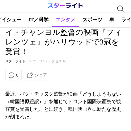
／イシュー
IT／科学
エンタメ
スポーツ
車
ラ
イ・チャンヨル監督の映画『フィ
レンツェ』がハリウッドで3冠を
受賞！
スターライト
2025.10.09
アクセス
67
シェア
0
最近、パク・チャヌク監督が映画『どうしようもない
（韓国語原題訳）』を通じてトロント国際映画祭で観
客賞を受賞したことに続き、韓国映画界に新たな歴史
が刻まれた。