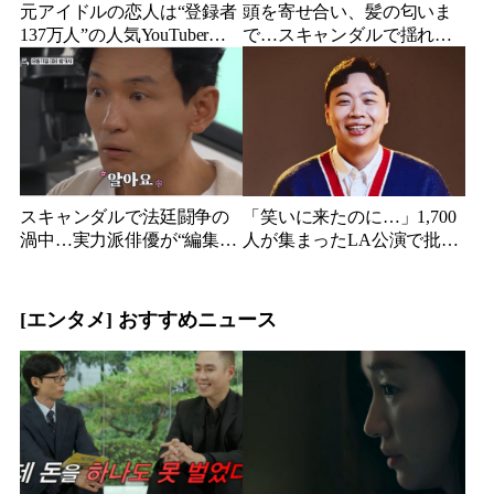
元アイドルの恋人は“登録者
頭を寄せ合い、髪の匂いま
137万人”の人気YouTuberだ
で…スキャンダルで揺れた
った…同日投稿で明らかに
人気俳優、ベトナム女性歌
なった2人の関係
手との親密動画が公開
スキャンダルで法廷闘争の
「笑いに来たのに…」1,700
渦中…実力派俳優が“編集な
人が集まったLA公演で批判
し”でテレビ登場、予告映像
続出、人気コメディアンが
に批判の声
頭を下げた理由
[エンタメ] おすすめニュース