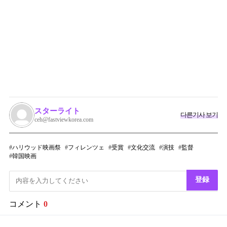
スターライト
다른기사 보기
ceh@fastviewkorea.com
ハリウッド映画祭
フィレンツェ
受賞
文化交流
演技
監督
韓国映画
登録
コメント
0