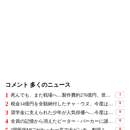
コメント 多くのニュース
1
1
死んでも、また戦場へ…製作費約276億円、世界興収584億円のSF大作『オール・ユー・ニード・イズ・キル』がついに配信
2
0
税金14億円を全額納付したチャ・ウヌ、今度は軍服姿で登場…鍛え上げた上半身に驚きの声
3
0
奨学金に支えられた少年が人気俳優へ…今度は子どもたちに総額5,000万円を寄付
4
0
全員の記憶から消えたピーター・パーカーに謎の敵と制御不能の新能力…『スパイダーマン：ブランド・ニュー・デイ』に期待爆発
0
“国民的MC”がたった一言で大ピンチ…劇場ミュージカルを巡る発言に批判続出、ついに長文で謝罪