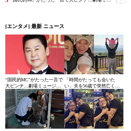
5
[エンタメ] 最新 ニュース
“国民的MC”がたった一言で
「時間がたっても会いた
大ピンチ…劇場ミュージカ
い」夫を56歳で突然亡くし
ルを巡る発言に批判続出、
た妻…笑顔が父親に似てき
ついに長文で謝罪
た娘と歩む“その後”