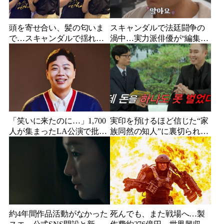
頭を寄せ合い、髪の匂いま
スキャンダルで法廷闘争の
で…スキャンダルで揺れた
渦中…実力派俳優が“編集な
人気俳優、ベトナム女性歌
し”でテレビ登場、予告映像
手との親密動画が公開
に批判の声
「笑いに来たのに…」1,700
実印を預けるほど信じた“家
人が集まったLA公演で批判
族同然の知人”に裏切られ
続出、人気コメディアンが
た…収益9対1、10年間の奴
頭を下げた理由
隷契約で人生が一変
約4年間作品活動がなかった
死んでも、また戦場へ…製