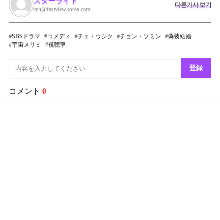
スターライト
다른기사 보기
ceh@fastviewkorea.com
SBSドラマ
コメディ
チェ・ウシク
チョン・ソミン
偽装結婚
宇宙メリミ
視聴率
登録
コメント
0