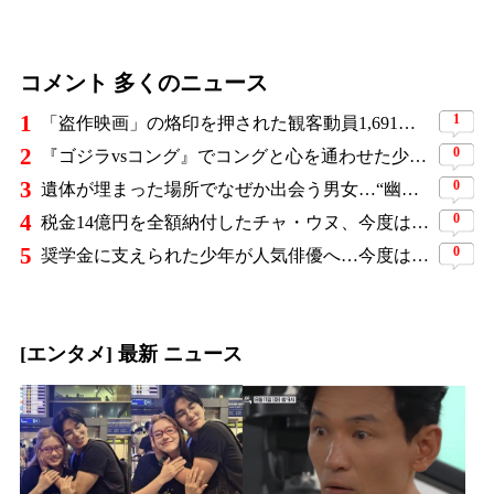
コメント 多くのニュース
1
1
「盗作映画」の烙印を押された観客動員1,691万人の大ヒット作、裁判所の判断ですべてが覆った
2
0
『ゴジラvsコング』でコングと心を通わせた少女役、わずか18歳で突然の死…父が事故を起こした19歳少年に伝えた言葉
3
0
遺体が埋まった場所でなぜか出会う男女…“幽霊の証言”で事件を解く『恋は命がけ』がNetflix世界2位
4
0
税金14億円を全額納付したチャ・ウヌ、今度は軍服姿で登場…鍛え上げた上半身に驚きの声
5
0
奨学金に支えられた少年が人気俳優へ…今度は子どもたちに総額5,000万円を寄付
[エンタメ] 最新 ニュース