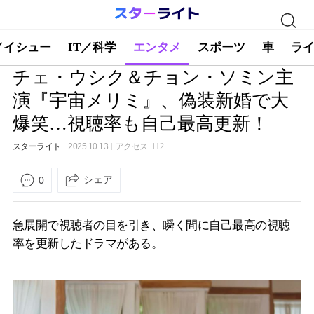
／イシュー
IT／科学
エンタメ
スポーツ
車
ラ
チェ・ウシク＆チョン・ソミン主
演『宇宙メリミ』、偽装新婚で大
爆笑…視聴率も自己最高更新！
スターライト
2025.10.13
アクセス
112
シェア
0
急展開で視聴者の目を引き、瞬く間に自己最高の視聴
率を更新したドラマがある。