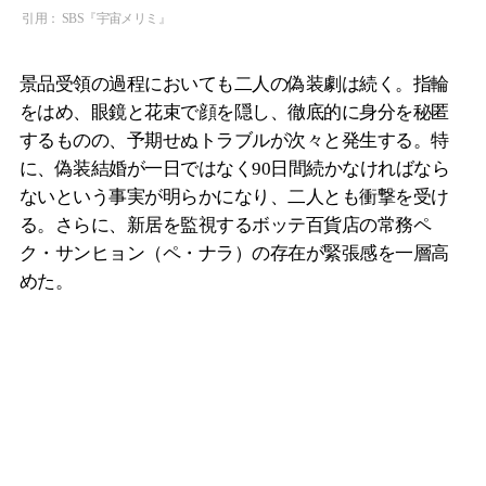
引用： SBS『宇宙メリミ』
景品受領の過程においても二人の偽装劇は続く。指輪
をはめ、眼鏡と花束で顔を隠し、徹底的に身分を秘匿
するものの、予期せぬトラブルが次々と発生する。特
に、偽装結婚が一日ではなく90日間続かなければなら
ないという事実が明らかになり、二人とも衝撃を受け
る。さらに、新居を監視するボッテ百貨店の常務ペ
ク・サンヒョン（ペ・ナラ）の存在が緊張感を一層高
めた。