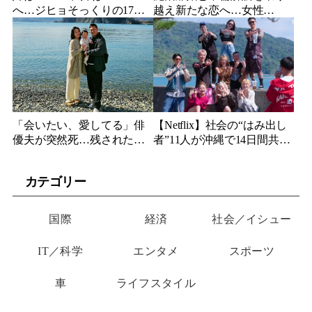
へ…ジヒョそっくりの17歳
越え新たな恋へ…女性
妹、多国籍7人組でついにデ
YouTuberが選んだのは身長
ビュー
189cmの医者
「会いたい、愛してる」俳
【Netflix】社会の“はみ出し
優夫が突然死…残された女
者”11人が沖縄で14日間共同
優妻が3か月後、幼い娘と空
生活…最終日まで「告白禁
に送った言葉
止」の恋愛リアリティーが
カテゴリー
帰ってくる
国際
経済
社会／イシュー
IT／科学
エンタメ
スポーツ
車
ライフスタイル