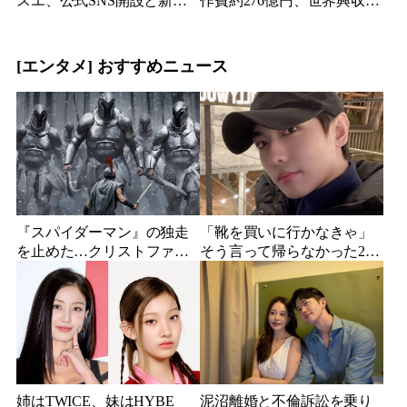
スエ、公式SNS開設と新ビ
作費約276億円、世界興収
ジュアル公開で復帰説が急
584億円のSF大作『オール・
浮上
ユー・ニード・イズ・キ
ル』がついに配信
[エンタメ] おすすめニュース
『スパイダーマン』の独走
「靴を買いに行かなきゃ」
を止めた…クリストファ
そう言って帰らなかった24
ー・ノーラン史上最大、390
歳俳優…28歳の誕生日、母
億円の超大作がついに韓国
が玄関に置いた“届かない贈
上陸
り物”
姉はTWICE、妹はHYBE
泥沼離婚と不倫訴訟を乗り