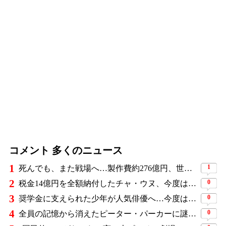
コメント 多くのニュース
1
1
死んでも、また戦場へ…製作費約276億円、世界興収584億円のSF大作『オール・ユー・ニード・イズ・キル』がついに配信
2
0
税金14億円を全額納付したチャ・ウヌ、今度は軍服姿で登場…鍛え上げた上半身に驚きの声
3
0
奨学金に支えられた少年が人気俳優へ…今度は子どもたちに総額5,000万円を寄付
4
0
全員の記憶から消えたピーター・パーカーに謎の敵と制御不能の新能力…『スパイダーマン：ブランド・ニュー・デイ』に期待爆発