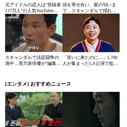
元アイドルの恋人は“登録者
頭を寄せ合い、髪の匂いま
137万人”の人気YouTuberだ
で…スキャンダルで揺れた
った…同日投稿で明らかに
人気俳優、ベトナム女性歌
なった2人の関係
手との親密動画が公開
スキャンダルで法廷闘争の
「笑いに来たのに…」1,700
渦中…実力派俳優が“編集な
人が集まったLA公演で批判
し”でテレビ登場、予告映像
続出、人気コメディアンが
に批判の声
頭を下げた理由
[エンタメ] おすすめニュース