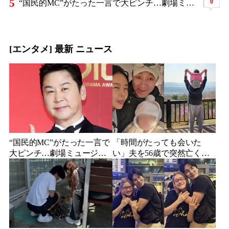
5
0
“国民的MC”がたった一言で大ピンチ…劇場ミュージカルを巡る発言に批判続出、ついに長文で謝罪
[エンタメ] 最新 ニュース
“国民的MC”がたった一言で
「時間がたっても会いた
大ピンチ…劇場ミュージカ
い」夫を56歳で突然亡くし
ルを巡る発言に批判続出、
た妻…笑顔が父親に似てき
ついに長文で謝罪
た娘と歩む“その後”