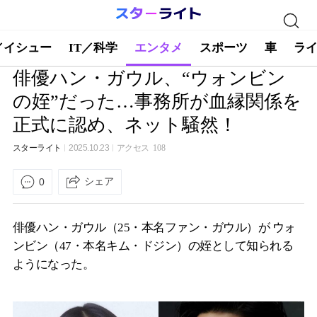
／イシュー
IT／科学
エンタメ
スポーツ
車
ラ
俳優ハン・ガウル、“ウォンビン
の姪”だった…事務所が血縁関係を
正式に認め、ネット騒然！
スターライト
2025.10.23
アクセス
108
シェア
0
俳優ハン・ガウル（25・本名ファン・ガウル）が ウォ
ンビン（47・本名キム・ドジン）の姪として知られる
ようになった。