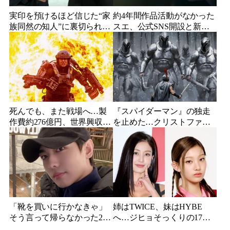
実印を預けるほど信じた“家
約4年間作品活動がなかった
族同然の知人”に裏切られ
スエ、公式SNS開設と新ビ
た…収益9対1、10年間の奴
ジュアル公開で復帰説が急
隷契約で人生が一変
浮上
死んでも、また戦場へ…製
『スパイダーマン』の独走
作費約276億円、世界興収
を止めた…クリストファ
584億円のSF大作『オール・
ー・ノーラン史上最大、390
ユー・ニード・イズ・キ
億円の超大作がついに韓国
ル』がついに配信
上陸
「靴を買いに行かなきゃ」
姉はTWICE、妹はHYBE
そう言って帰らなかった24
へ…ジヒョそっくりの17歳
歳俳優…28歳の誕生日、母
妹、多国籍7人組でついにデ