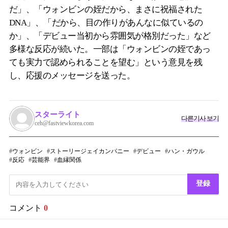
だ」、「ウォンビンの姪だから、まさに祝福された
DNA」、「だから、目の作りがあんなに似ているの
か」、「デビュー当初から雰囲気が格別だった」など
多様な反応が続いた。一部は「ウォンビンの姪であっ
ても実力で認められることを望む」という意見を残
し、応援のメッセージを送った。
スターライト
다른기사 보기
ceh@fastviewkorea.com
ウォンビン
ストーリージェイカンパニー
デビュー
ハン・ガウル
反応
芸能界
血縁関係
登録
コメント
0