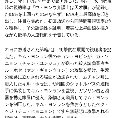
昇し、5回目では5.9%まで急上昇した。特に、初回放送
時の視聴率は『ウ・ヨンウ弁護士は天才肌』が記録し
た0.9%を上回ったのみならず、ENA史上最高値を叩き
出し、注目を集めた。初回放送から同時間帯視聴率1位
を獲得し、その話題性を証明、着実な上昇曲線を描き
ながら後半の大逆転劇を予告している。
21日に放送された第8話は、衝撃的な展開で視聴者を捉
えた。キム・ヨンラン役のチョン・ヨビンが、カ・ソ
ニョン（チャン・ユンジュ）が送った殺人請負業者キ
ル・ホセ（ヤン・ギョンウォン）の攻撃を受け、生死
の岐路に立たされる場面が放送された。ムチャン町に
潜入したキル・ホセは、幼稚園のシャトルバスの運転
手に偽装してキム・ヨンランを監視、ガソリン缶と凶
器を携え家屋に侵入、薬物さえ動員してキム・ヨンラ
ンを制圧した。キム・ヨンランを救おうとしたペク・
ヘジ（チュ・ヒョニョン）ですら無慈悲に攻撃される