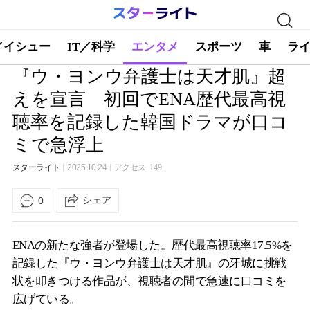
／イシュー
IT／科学
エンタメ
スポーツ
車
ラ
『ウ・ヨンウ弁護士は天才肌』超
えを宣言 初回でENA歴代最高視
聴率を記録した韓国ドラマが口コ
ミで急浮上
スターライト
2025.10.24
アクセス
149
シェア
0
ENAの新たな強者が登場した。歴代最高視聴率17.5%を
記録した『ウ・ヨンウ弁護士は天才肌』の牙城に挑戦
状を叩きつける作品が、視聴者の間で急速に口コミを
広げている。