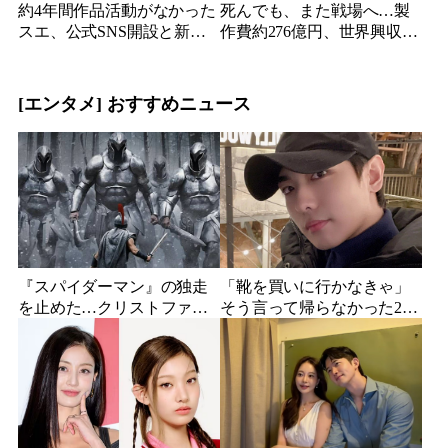
約4年間作品活動がなかった
死んでも、また戦場へ…製
スエ、公式SNS開設と新ビ
作費約276億円、世界興収
ジュアル公開で復帰説が急
584億円のSF大作『オール・
浮上
ユー・ニード・イズ・キ
ル』がついに配信
[エンタメ] おすすめニュース
『スパイダーマン』の独走
「靴を買いに行かなきゃ」
を止めた…クリストファ
そう言って帰らなかった24
ー・ノーラン史上最大、390
歳俳優…28歳の誕生日、母
億円の超大作がついに韓国
が玄関に置いた“届かない贈
上陸
り物”