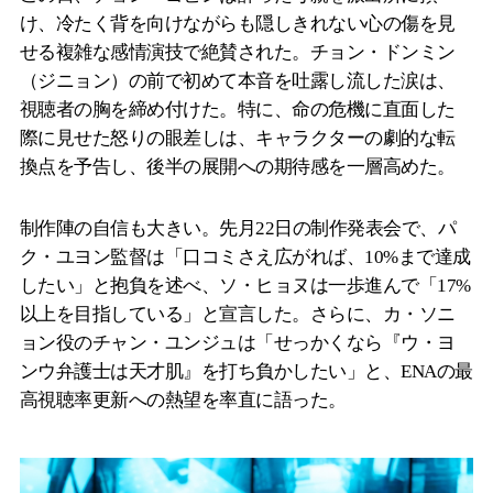
け、冷たく背を向けながらも隠しきれない心の傷を見
せる複雑な感情演技で絶賛された。チョン・ドンミン
（ジニョン）の前で初めて本音を吐露し流した涙は、
視聴者の胸を締め付けた。特に、命の危機に直面した
際に見せた怒りの眼差しは、キャラクターの劇的な転
換点を予告し、後半の展開への期待感を一層高めた。
制作陣の自信も大きい。先月22日の制作発表会で、パ
ク・ユヨン監督は「口コミさえ広がれば、10%まで達成
したい」と抱負を述べ、ソ・ヒョヌは一歩進んで「17%
以上を目指している」と宣言した。さらに、カ・ソニ
ョン役のチャン・ユンジュは「せっかくなら『ウ・ヨ
ンウ弁護士は天才肌』を打ち負かしたい」と、ENAの最
高視聴率更新への熱望を率直に語った。