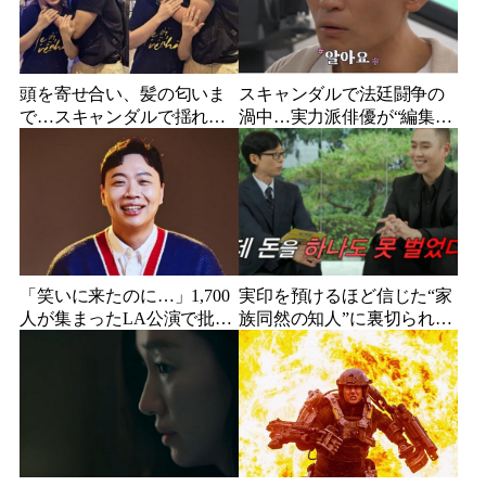
頭を寄せ合い、髪の匂いま
スキャンダルで法廷闘争の
で…スキャンダルで揺れた
渦中…実力派俳優が“編集な
人気俳優、ベトナム女性歌
し”でテレビ登場、予告映像
手との親密動画が公開
に批判の声
「笑いに来たのに…」1,700
実印を預けるほど信じた“家
人が集まったLA公演で批判
族同然の知人”に裏切られ
続出、人気コメディアンが
た…収益9対1、10年間の奴
頭を下げた理由
隷契約で人生が一変