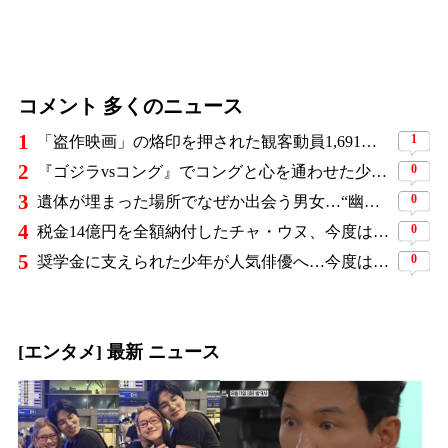
コメント 多くのニュース
1
1
「盗作映画」の烙印を押された観客動員1,691万人の大ヒット作、裁判所の判断ですべてが覆った
2
0
『ゴジラvsコング』でコングと心を通わせた少女役、わずか18歳で突然の死…父が事故を起こした19歳少年に伝えた言葉
3
0
遺体が埋まった場所でなぜか出会う男女…“幽霊の証言”で事件を解く『恋は命がけ』がNetflix世界2位
4
0
税金14億円を全額納付したチャ・ウヌ、今度は軍服姿で登場…鍛え上げた上半身に驚きの声
5
0
奨学金に支えられた少年が人気俳優へ…今度は子どもたちに総額5,000万円を寄付
[エンタメ] 最新 ニュース