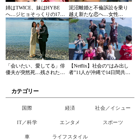
姉はTWICE、妹はHYBE
泥沼離婚と不倫訴訟を乗り
へ…ジヒョそっくりの17歳
越え新たな恋へ…女性
妹、多国籍7人組でついにデ
YouTuberが選んだのは身長
ビュー
189cmの医者
「会いたい、愛してる」俳
【Netflix】社会の“はみ出し
優夫が突然死…残された女
者”11人が沖縄で14日間共同
優妻が3か月後、幼い娘と空
生活…最終日まで「告白禁
に送った言葉
止」の恋愛リアリティーが
カテゴリー
帰ってくる
国際
経済
社会／イシュー
IT／科学
エンタメ
スポーツ
車
ライフスタイル