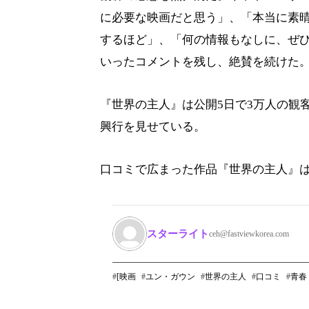
に必要な映画だと思う」、「本当に素
するほど」、「何の情報もなしに、ぜ
いったコメントを残し、絶賛を続けた
『世界の主人』は公開5日で3万人の観
興行を見せている。
口コミで広まった作品『世界の主人』
スターライト
ceh@fastviewkorea.com
[映画
ユン・ガウン
世界の主人
口コミ
青春