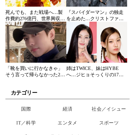
死んでも、また戦場へ…製
『スパイダーマン』の独走
作費約276億円、世界興収
を止めた…クリストファ
584億円のSF大作『オール・
ー・ノーラン史上最大、390
ユー・ニード・イズ・キ
億円の超大作がついに韓国
ル』がついに配信
上陸
「靴を買いに行かなきゃ」
姉はTWICE、妹はHYBE
そう言って帰らなかった24
へ…ジヒョそっくりの17歳
歳俳優…28歳の誕生日、母
妹、多国籍7人組でついにデ
が玄関に置いた“届かない贈
ビュー
カテゴリー
り物”
国際
経済
社会／イシュー
IT／科学
エンタメ
スポーツ