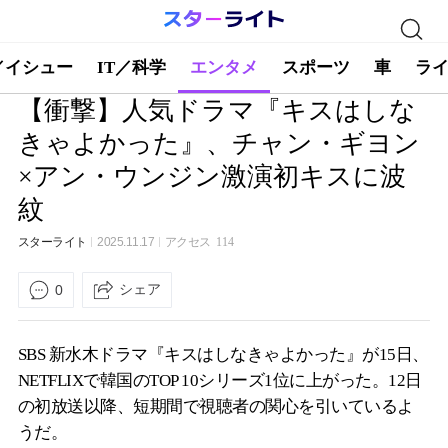
／イシュー
IT／科学
エンタメ
スポーツ
車
ラ
【衝撃】人気ドラマ『キスはしな
きゃよかった』、チャン・ギヨン
×アン・ウンジン激演初キスに波
紋
スターライト
2025.11.17
アクセス
114
シェア
0
SBS 新水木ドラマ『キスはしなきゃよかった』が15日、
NETFLIXで韓国のTOP 10シリーズ1位に上がった。12日
の初放送以降、短期間で視聴者の関心を引いているよ
うだ。