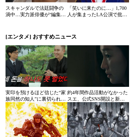
スキャンダルで法廷闘争の
「笑いに来たのに…」1,700
渦中…実力派俳優が“編集な
人が集まったLA公演で批判
し”でテレビ登場、予告映像
続出、人気コメディアンが
に批判の声
頭を下げた理由
[エンタメ] おすすめニュース
実印を預けるほど信じた“家
約4年間作品活動がなかった
族同然の知人”に裏切られ
スエ、公式SNS開設と新ビ
た…収益9対1、10年間の奴
ジュアル公開で復帰説が急
隷契約で人生が一変
浮上