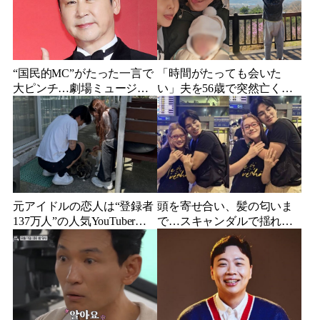
“国民的MC”がたった一言で
「時間がたっても会いた
大ピンチ…劇場ミュージカ
い」夫を56歳で突然亡くし
ルを巡る発言に批判続出、
た妻…笑顔が父親に似てき
ついに長文で謝罪
た娘と歩む“その後”
元アイドルの恋人は“登録者
頭を寄せ合い、髪の匂いま
137万人”の人気YouTuberだ
で…スキャンダルで揺れた
った…同日投稿で明らかに
人気俳優、ベトナム女性歌
なった2人の関係
手との親密動画が公開