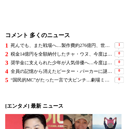
コメント 多くのニュース
1
1
死んでも、また戦場へ…製作費約276億円、世界興収584億円のSF大作『オール・ユー・ニード・イズ・キル』がついに配信
2
0
税金14億円を全額納付したチャ・ウヌ、今度は軍服姿で登場…鍛え上げた上半身に驚きの声
3
0
奨学金に支えられた少年が人気俳優へ…今度は子どもたちに総額5,000万円を寄付
4
0
全員の記憶から消えたピーター・パーカーに謎の敵と制御不能の新能力…『スパイダーマン：ブランド・ニュー・デイ』に期待爆発
5
0
“国民的MC”がたった一言で大ピンチ…劇場ミュージカルを巡る発言に批判続出、ついに長文で謝罪
[エンタメ] 最新 ニュース