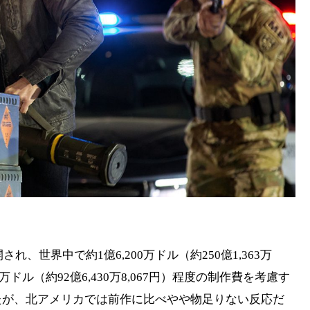
れ、世界中で約1億6,200万ドル（約250億1,363万
0万ドル（約92億6,430万8,067円）程度の制作費を考慮す
たが、北アメリカでは前作に比べやや物足りない反応だ