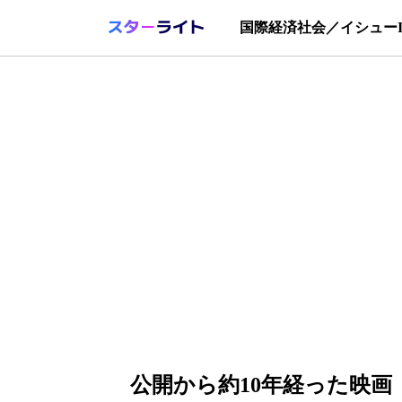
国際
経済
社会／イシュー
公開から約10年経った映画『