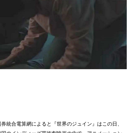
場券統合電算網によると『世界のジュイン』はこの日、