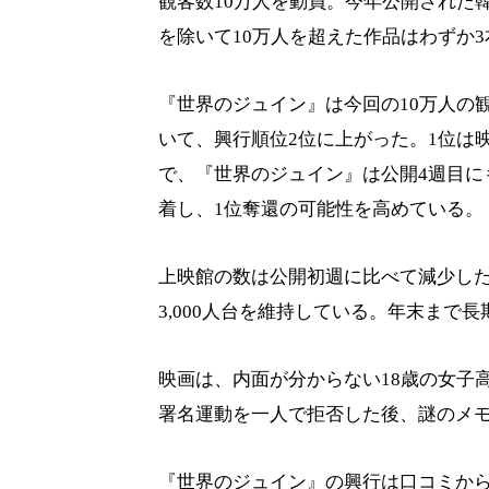
観客数10万人を動員。今年公開された
を除いて10万人を超えた作品はわずか
『世界のジュイン』は今回の10万人の観
いて、興行順位2位に上がった。1位は映
で、『世界のジュイン』は公開4週目に
着し、1位奪還の可能性を高めている。
上映館の数は公開初週に比べて減少し
3,000人台を維持している。年末まで
映画は、内面が分からない18歳の女子
署名運動を一人で拒否した後、謎のメ
『世界のジュイン』の興行は口コミか