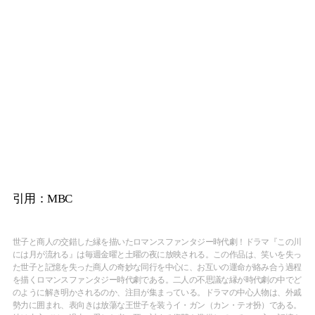
引用：MBC
世子と商人の交錯した縁を描いたロマンスファンタジー時代劇！ドラマ『この川
には月が流れる』は毎週金曜と土曜の夜に放映される。この作品は、笑いを失っ
た世子と記憶を失った商人の奇妙な同行を中心に、お互いの運命が絡み合う過程
を描くロマンスファンタジー時代劇である。二人の不思議な縁が時代劇の中でど
のように解き明かされるのか、注目が集まっている。ドラマの中心人物は、外戚
勢力に囲まれ、表向きは放蕩な王世子を装うイ・ガン（カン・テオ扮）である。