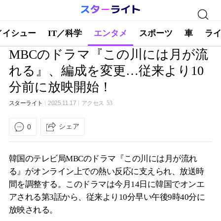
／イシュー
IT／科学
エンタメ
スポーツ
車
ラ
MBCのドラマ『この川には月が流
れる』、編成を変更…従来より10
分前に放映開始！
スターライト
2025.11.17
アクセス
53
シェア
0
韓国のテレビ局MBCのドラマ『この川には月が流れ
る』がオンライン上での熱い反応に支えられ、放送時
間を調整する。このドラマは今月14日に韓国でオンエ
アされる第3話から、従来より10分早い午後9時40分に
放映される。