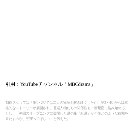
引用：YouTubeチャンネル「MBCdrama」
制作スタッフは「第1・2話では二人の物語を解きほぐしたが、第3・4話からは本
格的なストーリーが展開され、登場人物たちの関係性も一層緊密に絡み始める」
とし、「初回のオープニングに登場した縁の糸『紅縁』が今後どのような役割を
果たすのか、見守ってほしい」と伝えた。