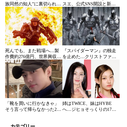
族同然の知人”に裏切られ
スエ、公式SNS開設と新ビ
た…収益9対1、10年間の奴
ジュアル公開で復帰説が急
隷契約で人生が一変
浮上
死んでも、また戦場へ…製
『スパイダーマン』の独走
作費約276億円、世界興収
を止めた…クリストファ
584億円のSF大作『オール・
ー・ノーラン史上最大、390
ユー・ニード・イズ・キ
億円の超大作がついに韓国
ル』がついに配信
上陸
「靴を買いに行かなきゃ」
姉はTWICE、妹はHYBE
そう言って帰らなかった24
へ…ジヒョそっくりの17歳
歳俳優…28歳の誕生日、母
妹、多国籍7人組でついにデ
が玄関に置いた“届かない贈
ビュー
カテゴリー