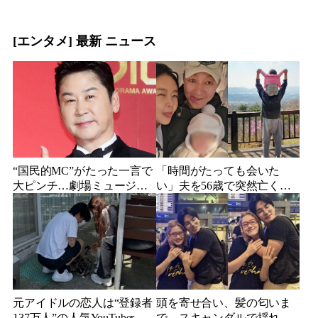
[エンタメ] 最新 ニュース
“国民的MC”がたった一言で
「時間がたっても会いた
大ピンチ…劇場ミュージカ
い」夫を56歳で突然亡くし
ルを巡る発言に批判続出、
た妻…笑顔が父親に似てき
ついに長文で謝罪
た娘と歩む“その後”
元アイドルの恋人は“登録者
頭を寄せ合い、髪の匂いま
137万人”の人気YouTuberだ
で…スキャンダルで揺れた