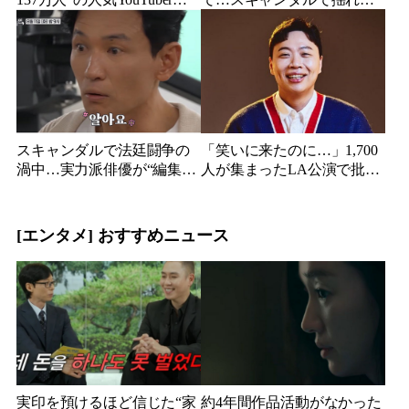
った…同日投稿で明らかに
人気俳優、ベトナム女性歌
なった2人の関係
手との親密動画が公開
スキャンダルで法廷闘争の
「笑いに来たのに…」1,700
渦中…実力派俳優が“編集な
人が集まったLA公演で批判
し”でテレビ登場、予告映像
続出、人気コメディアンが
に批判の声
頭を下げた理由
[エンタメ] おすすめニュース
実印を預けるほど信じた“家
約4年間作品活動がなかった