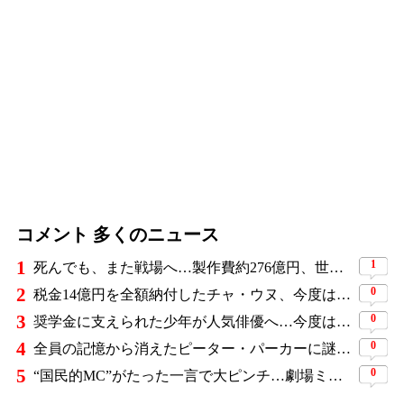
コメント 多くのニュース
1
1
死んでも、また戦場へ…製作費約276億円、世界興収584億円のSF大作『オール・ユー・ニード・イズ・キル』がついに配信
2
0
税金14億円を全額納付したチャ・ウヌ、今度は軍服姿で登場…鍛え上げた上半身に驚きの声
3
0
奨学金に支えられた少年が人気俳優へ…今度は子どもたちに総額5,000万円を寄付
4
0
全員の記憶から消えたピーター・パーカーに謎の敵と制御不能の新能力…『スパイダーマン：ブランド・ニュー・デイ』に期待爆発
5
0
“国民的MC”がたった一言で大ピンチ…劇場ミュージカルを巡る発言に批判続出、ついに長文で謝罪