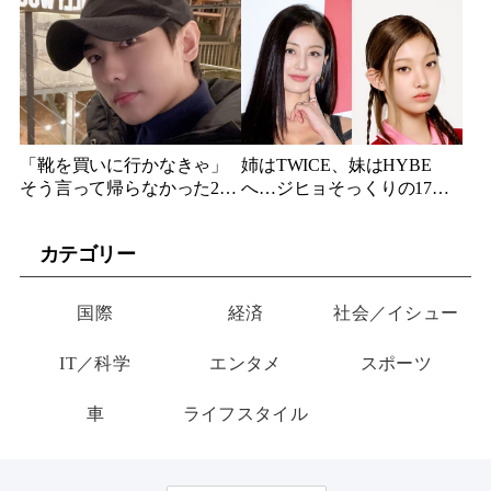
584億円のSF大作『オール・
ー・ノーラン史上最大、390
ユー・ニード・イズ・キ
億円の超大作がついに韓国
ル』がついに配信
上陸
「靴を買いに行かなきゃ」
姉はTWICE、妹はHYBE
そう言って帰らなかった24
へ…ジヒョそっくりの17歳
歳俳優…28歳の誕生日、母
妹、多国籍7人組でついにデ
が玄関に置いた“届かない贈
ビュー
カテゴリー
り物”
国際
経済
社会／イシュー
IT／科学
エンタメ
スポーツ
車
ライフスタイル