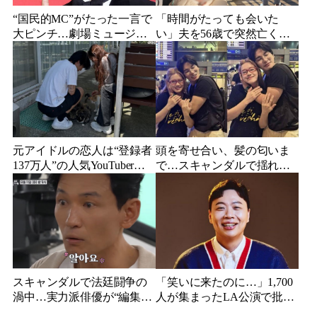
“国民的MC”がたった一言で
「時間がたっても会いた
大ピンチ…劇場ミュージカ
い」夫を56歳で突然亡くし
ルを巡る発言に批判続出、
た妻…笑顔が父親に似てき
ついに長文で謝罪
た娘と歩む“その後”
元アイドルの恋人は“登録者
頭を寄せ合い、髪の匂いま
137万人”の人気YouTuberだ
で…スキャンダルで揺れた
った…同日投稿で明らかに
人気俳優、ベトナム女性歌
なった2人の関係
手との親密動画が公開
スキャンダルで法廷闘争の
「笑いに来たのに…」1,700
渦中…実力派俳優が“編集な
人が集まったLA公演で批判
し”でテレビ登場、予告映像
続出、人気コメディアンが