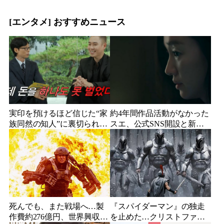
に批判の声
頭を下げた理由
[エンタメ] おすすめニュース
実印を預けるほど信じた“家
約4年間作品活動がなかった
族同然の知人”に裏切られ
スエ、公式SNS開設と新ビ
た…収益9対1、10年間の奴
ジュアル公開で復帰説が急
隷契約で人生が一変
浮上
死んでも、また戦場へ…製
『スパイダーマン』の独走
作費約276億円、世界興収
を止めた…クリストファ