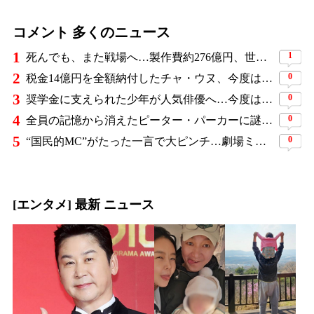
コメント 多くのニュース
1
1
死んでも、また戦場へ…製作費約276億円、世界興収584億円のSF大作『オール・ユー・ニード・イズ・キル』がついに配信
2
0
税金14億円を全額納付したチャ・ウヌ、今度は軍服姿で登場…鍛え上げた上半身に驚きの声
3
0
奨学金に支えられた少年が人気俳優へ…今度は子どもたちに総額5,000万円を寄付
4
0
全員の記憶から消えたピーター・パーカーに謎の敵と制御不能の新能力…『スパイダーマン：ブランド・ニュー・デイ』に期待爆発
5
0
“国民的MC”がたった一言で大ピンチ…劇場ミュージカルを巡る発言に批判続出、ついに長文で謝罪
[エンタメ] 最新 ニュース