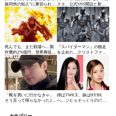
族同然の知人”に裏切られ
スエ、公式SNS開設と新ビ
た…収益9対1、10年間の奴
ジュアル公開で復帰説が急
隷契約で人生が一変
浮上
死んでも、また戦場へ…製
『スパイダーマン』の独走
作費約276億円、世界興収
を止めた…クリストファ
584億円のSF大作『オール・
ー・ノーラン史上最大、390
ユー・ニード・イズ・キ
億円の超大作がついに韓国
ル』がついに配信
上陸
「靴を買いに行かなきゃ」
姉はTWICE、妹はHYBE
そう言って帰らなかった24
へ…ジヒョそっくりの17歳
歳俳優…28歳の誕生日、母
妹、多国籍7人組でついにデ
が玄関に置いた“届かない贈
ビュー
カテゴリー