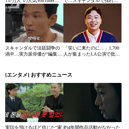
137万人”の人気YouTuberだ
で…スキャンダルで揺れた
った…同日投稿で明らかに
人気俳優、ベトナム女性歌
なった2人の関係
手との親密動画が公開
スキャンダルで法廷闘争の
「笑いに来たのに…」1,700
渦中…実力派俳優が“編集な
人が集まったLA公演で批判
し”でテレビ登場、予告映像
続出、人気コメディアンが
に批判の声
頭を下げた理由
[エンタメ] おすすめニュース
実印を預けるほど信じた“家
約4年間作品活動がなかった