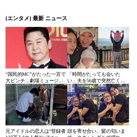
[エンタメ] 最新 ニュース
“国民的MC”がたった一言で
「時間がたっても会いた
大ピンチ…劇場ミュージカ
い」夫を56歳で突然亡くし
ルを巡る発言に批判続出、
た妻…笑顔が父親に似てき
ついに長文で謝罪
た娘と歩む“その後”
元アイドルの恋人は“登録者
頭を寄せ合い、髪の匂いま