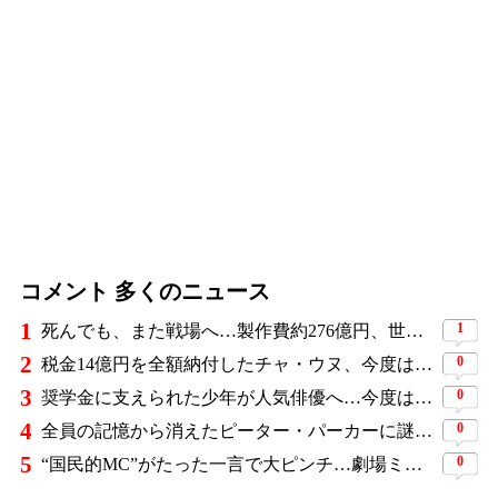
コメント 多くのニュース
1
1
死んでも、また戦場へ…製作費約276億円、世界興収584億円のSF大作『オール・ユー・ニード・イズ・キル』がついに配信
2
0
税金14億円を全額納付したチャ・ウヌ、今度は軍服姿で登場…鍛え上げた上半身に驚きの声
3
0
奨学金に支えられた少年が人気俳優へ…今度は子どもたちに総額5,000万円を寄付
4
0
全員の記憶から消えたピーター・パーカーに謎の敵と制御不能の新能力…『スパイダーマン：ブランド・ニュー・デイ』に期待爆発
5
0
“国民的MC”がたった一言で大ピンチ…劇場ミュージカルを巡る発言に批判続出、ついに長文で謝罪