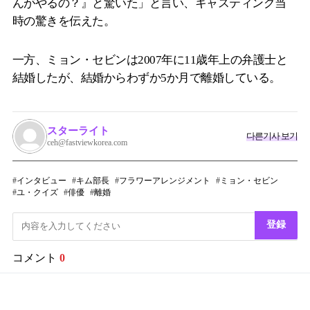
んがやるの？』と驚いた」と言い、キャスティング当
時の驚きを伝えた。
一方、ミョン・セビンは2007年に11歳年上の弁護士と
結婚したが、結婚からわずか5か月で離婚している。
スターライト
다른기사 보기
ceh@fastviewkorea.com
インタビュー
キム部長
フラワーアレンジメント
ミョン・セビン
ユ・クイズ
俳優
離婚
登録
コメント
0