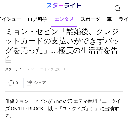
／イシュー
IT／科学
エンタメ
スポーツ
車
ラ
ミョン・セビン「離婚後、クレジ
ットカードの支払いができずバッ
グを売った」…極度の生活苦を告
白
スターライト
2025.11.25
アクセス
81
シェア
0
俳優ミョン・セビンがtvNのバラエティ番組『ユ・クイ
ズ ON THE BLOCK（以下『ユ・クイズ』）』に出演す
る。