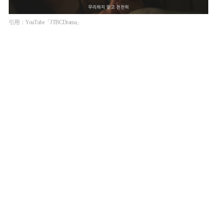
引用：YouTube「JTBCDrama」