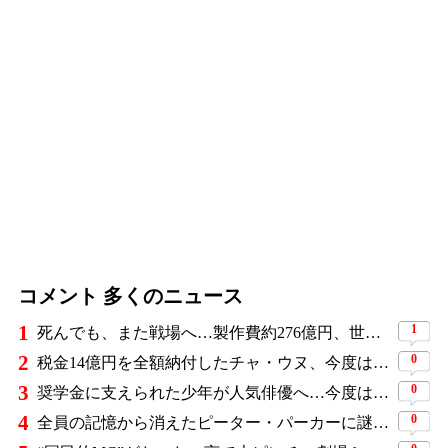
コメント 多くのニュース
1
1
死んでも、また戦場へ…製作費約276億円、世界興収584億円のSF大作『オール・ユー・ニード・イズ・キル』がついに配信
2
0
税金14億円を全額納付したチャ・ウヌ、今度は軍服姿で登場…鍛え上げた上半身に驚きの声
3
0
奨学金に支えられた少年が人気俳優へ…今度は子どもたちに総額5,000万円を寄付
4
0
全員の記憶から消えたピーター・パーカーに謎の敵と制御不能の新能力…『スパイダーマン：ブランド・ニュー・デイ』に期待爆発