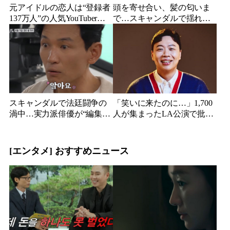
元アイドルの恋人は“登録者
頭を寄せ合い、髪の匂いま
137万人”の人気YouTuberだ
で…スキャンダルで揺れた
った…同日投稿で明らかに
人気俳優、ベトナム女性歌
なった2人の関係
手との親密動画が公開
スキャンダルで法廷闘争の
「笑いに来たのに…」1,700
渦中…実力派俳優が“編集な
人が集まったLA公演で批判
し”でテレビ登場、予告映像
続出、人気コメディアンが
に批判の声
頭を下げた理由
[エンタメ] おすすめニュース