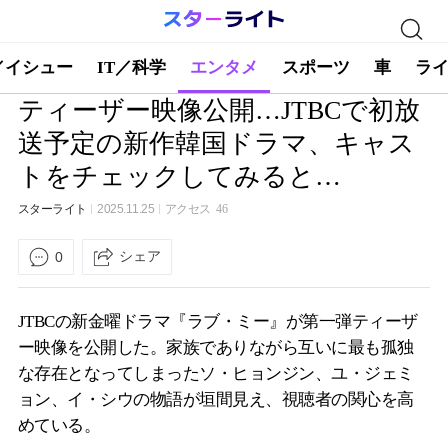
／イシュー
IT／科学
エンタメ
スポーツ
車
ラ
ティーザー映像公開…JTBCで初放
送予定の新作韓国ドラマ、キャス
トをチェックしてみると…
スターライト
2025.11.25
アクセス
46
シェア
0
JTBCの新金曜ドラマ『ラブ・ミー』が第一弾ティーザ
ー映像を公開した。家族でありながら互いに最も孤独
な存在となってしまったソ・ヒョンジン、ユ・ジェミ
ョン、イ・シウの物語が垣間見え、視聴者の関心を高
めている。