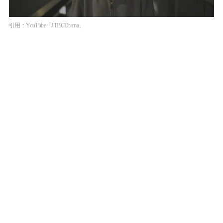
引用：YouTube「JTBCDrama」