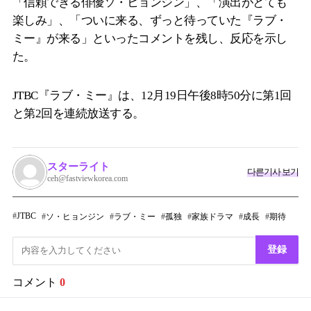
「信頼できる俳優ソ・ヒョンジン」、「演出がとても
楽しみ」、「ついに来る、ずっと待っていた『ラブ・
ミー』が来る」といったコメントを残し、反応を示し
た。
JTBC『ラブ・ミー』は、12月19日午後8時50分に第1回
と第2回を連続放送する。
スターライト
다른기사 보기
ceh@fastviewkorea.com
JTBC
ソ・ヒョンジン
ラブ・ミー
孤独
家族ドラマ
成長
期待
登録
コメント
0