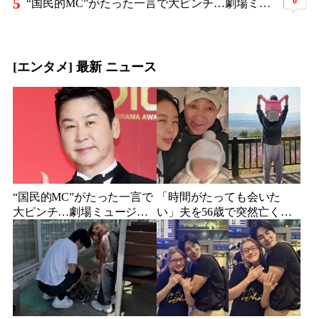
5
0
“国民的MC”がたった一言で大ピンチ…劇場ミュージカルを巡る発言に批判続出、ついに長文で謝罪
[エンタメ] 最新 ニュース
“国民的MC”がたった一言で
「時間がたっても会いた
大ピンチ…劇場ミュージカ
い」夫を56歳で突然亡くし
ルを巡る発言に批判続出、
た妻…笑顔が父親に似てき
ついに長文で謝罪
た娘と歩む“その後”