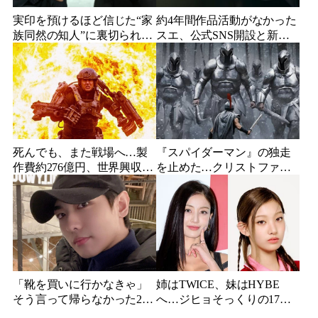
実印を預けるほど信じた“家
約4年間作品活動がなかった
族同然の知人”に裏切られ
スエ、公式SNS開設と新ビ
た…収益9対1、10年間の奴
ジュアル公開で復帰説が急
隷契約で人生が一変
浮上
死んでも、また戦場へ…製
『スパイダーマン』の独走
作費約276億円、世界興収
を止めた…クリストファ
584億円のSF大作『オール・
ー・ノーラン史上最大、390
ユー・ニード・イズ・キ
億円の超大作がついに韓国
ル』がついに配信
上陸
「靴を買いに行かなきゃ」
姉はTWICE、妹はHYBE
そう言って帰らなかった24
へ…ジヒョそっくりの17歳
歳俳優…28歳の誕生日、母
妹、多国籍7人組でついにデ