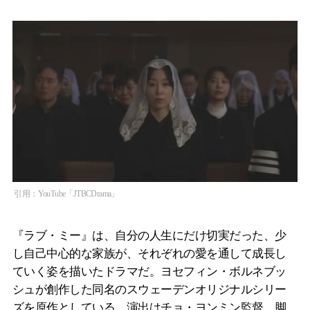
引用：YouTube「JTBCDrama」
『ラブ・ミー』は、自分の人生にだけ切実だった、少
し自己中心的な家族が、それぞれの愛を通して成長し
ていく姿を描いたドラマだ。ヨセフィン・ボルネブッ
シュが創作した同名のスウェーデンオリジナルシリー
ズを原作としている。演出はチョ・ヨンミン監督、脚