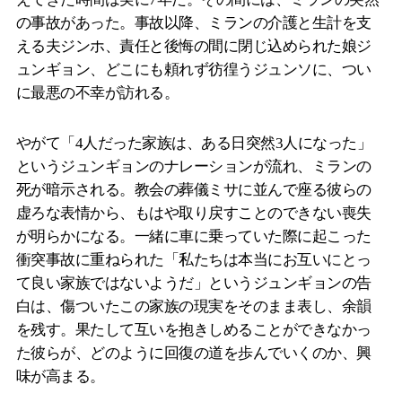
の事故があった。事故以降、ミランの介護と生計を支
える夫ジンホ、責任と後悔の間に閉じ込められた娘ジ
ュンギョン、どこにも頼れず彷徨うジュンソに、つい
に最悪の不幸が訪れる。
やがて「4人だった家族は、ある日突然3人になった」
というジュンギョンのナレーションが流れ、ミランの
死が暗示される。教会の葬儀ミサに並んで座る彼らの
虚ろな表情から、もはや取り戻すことのできない喪失
が明らかになる。一緒に車に乗っていた際に起こった
衝突事故に重ねられた「私たちは本当にお互いにとっ
て良い家族ではないようだ」というジュンギョンの告
白は、傷ついたこの家族の現実をそのまま表し、余韻
を残す。果たして互いを抱きしめることができなかっ
た彼らが、どのように回復の道を歩んでいくのか、興
味が高まる。