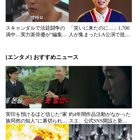
スキャンダルで法廷闘争の
「笑いに来たのに…」1,700
渦中…実力派俳優が“編集な
人が集まったLA公演で批判
し”でテレビ登場、予告映像
続出、人気コメディアンが
に批判の声
頭を下げた理由
[エンタメ] おすすめニュース
実印を預けるほど信じた“家
約4年間作品活動がなかった
族同然の知人”に裏切られ
スエ、公式SNS開設と新ビ
た…収益9対1、10年間の奴
ジュアル公開で復帰説が急
隷契約で人生が一変
浮上