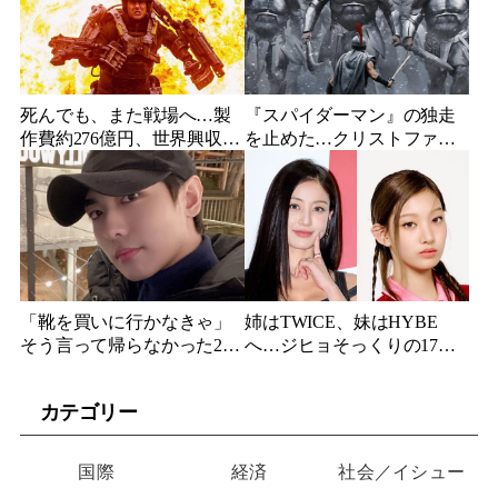
死んでも、また戦場へ…製
『スパイダーマン』の独走
作費約276億円、世界興収
を止めた…クリストファ
584億円のSF大作『オール・
ー・ノーラン史上最大、390
ユー・ニード・イズ・キ
億円の超大作がついに韓国
ル』がついに配信
上陸
「靴を買いに行かなきゃ」
姉はTWICE、妹はHYBE
そう言って帰らなかった24
へ…ジヒョそっくりの17歳
歳俳優…28歳の誕生日、母
妹、多国籍7人組でついにデ
が玄関に置いた“届かない贈
ビュー
カテゴリー
り物”
国際
経済
社会／イシュー