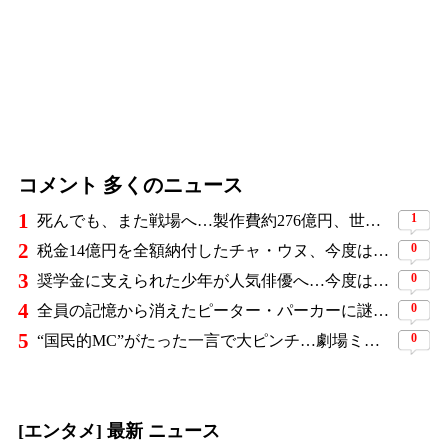
コメント 多くのニュース
1
1
死んでも、また戦場へ…製作費約276億円、世界興収584億円のSF大作『オール・ユー・ニード・イズ・キル』がついに配信
2
0
税金14億円を全額納付したチャ・ウヌ、今度は軍服姿で登場…鍛え上げた上半身に驚きの声
3
0
奨学金に支えられた少年が人気俳優へ…今度は子どもたちに総額5,000万円を寄付
4
0
全員の記憶から消えたピーター・パーカーに謎の敵と制御不能の新能力…『スパイダーマン：ブランド・ニュー・デイ』に期待爆発
5
0
“国民的MC”がたった一言で大ピンチ…劇場ミュージカルを巡る発言に批判続出、ついに長文で謝罪
[エンタメ] 最新 ニュース