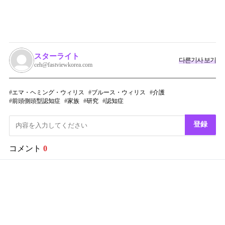
スターライト
다른기사 보기
ceh@fastviewkorea.com
エマ・ヘミング・ウィリス
ブルース・ウィリス
介護
前頭側頭型認知症
家族
研究
認知症
登録
コメント
0