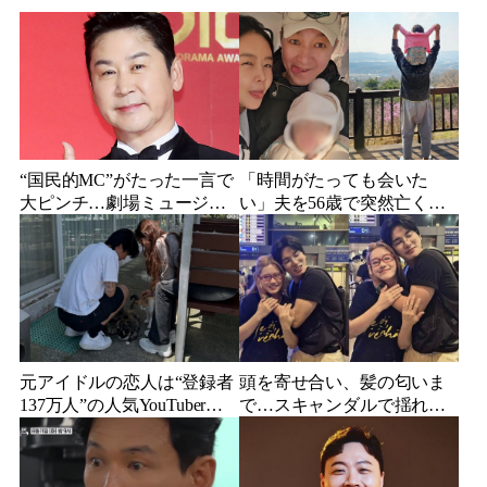
“国民的MC”がたった一言で
「時間がたっても会いた
大ピンチ…劇場ミュージカ
い」夫を56歳で突然亡くし
ルを巡る発言に批判続出、
た妻…笑顔が父親に似てき
ついに長文で謝罪
た娘と歩む“その後”
元アイドルの恋人は“登録者
頭を寄せ合い、髪の匂いま
137万人”の人気YouTuberだ
で…スキャンダルで揺れた
った…同日投稿で明らかに
人気俳優、ベトナム女性歌
なった2人の関係
手との親密動画が公開