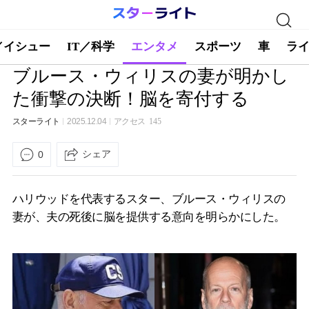
／イシュー
IT／科学
エンタメ
スポーツ
車
ラ
ブルース・ウィリスの妻が明かし
た衝撃の決断！脳を寄付する
スターライト
2025.12.04
アクセス
145
シェア
0
ハリウッドを代表するスター、ブルース・ウィリスの
妻が、夫の死後に脳を提供する意向を明らかにした。