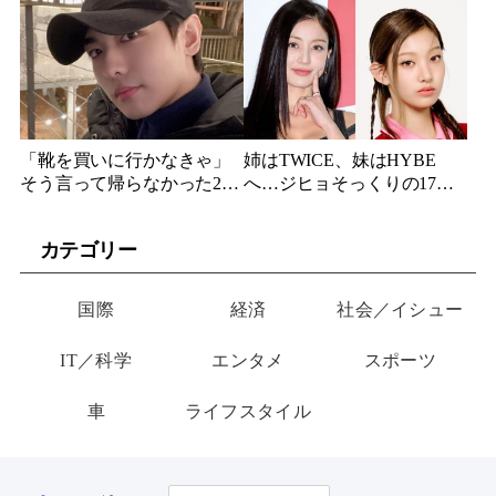
584億円のSF大作『オール・
ー・ノーラン史上最大、390
ユー・ニード・イズ・キ
億円の超大作がついに韓国
ル』がついに配信
上陸
「靴を買いに行かなきゃ」
姉はTWICE、妹はHYBE
そう言って帰らなかった24
へ…ジヒョそっくりの17歳
歳俳優…28歳の誕生日、母
妹、多国籍7人組でついにデ
が玄関に置いた“届かない贈
ビュー
カテゴリー
り物”
国際
経済
社会／イシュー
IT／科学
エンタメ
スポーツ
車
ライフスタイル