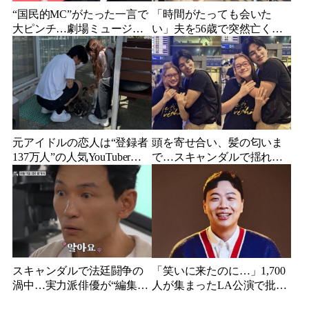
“国民的MC”がたった一言で
「時間がたっても会いた
大ピンチ…劇場ミュージカ
い」夫を56歳で突然亡くし
ルを巡る発言に批判続出、
た妻…笑顔が父親に似てき
ついに長文で謝罪
た娘と歩む“その後”
元アイドルの恋人は“登録者
頭を寄せ合い、髪の匂いま
137万人”の人気YouTuberだ
で…スキャンダルで揺れた
った…同日投稿で明らかに
人気俳優、ベトナム女性歌
なった2人の関係
手との親密動画が公開
スキャンダルで法廷闘争の
「笑いに来たのに…」1,700
渦中…実力派俳優が“編集な
人が集まったLA公演で批判
し”でテレビ登場、予告映像
続出、人気コメディアンが