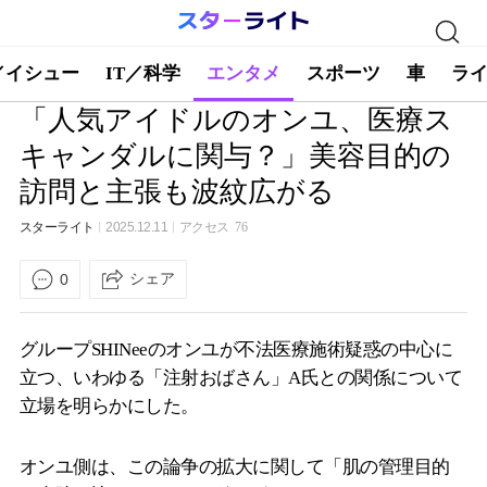
／イシュー
IT／科学
エンタメ
スポーツ
車
ラ
「人気アイドルのオンユ、医療ス
キャンダルに関与？」美容目的の
訪問と主張も波紋広がる
スターライト
2025.12.11
アクセス
76
シェア
0
グループSHINeeのオンユが不法医療施術疑惑の中心に
立つ、いわゆる「注射おばさん」A氏との関係について
立場を明らかにした。
オンユ側は、この論争の拡大に関して「肌の管理目的