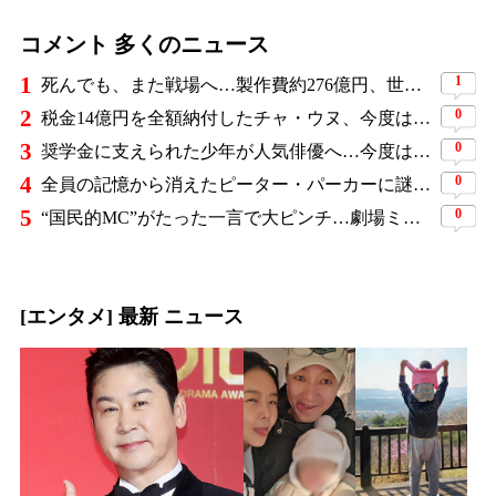
コメント 多くのニュース
1
1
死んでも、また戦場へ…製作費約276億円、世界興収584億円のSF大作『オール・ユー・ニード・イズ・キル』がついに配信
2
0
税金14億円を全額納付したチャ・ウヌ、今度は軍服姿で登場…鍛え上げた上半身に驚きの声
3
0
奨学金に支えられた少年が人気俳優へ…今度は子どもたちに総額5,000万円を寄付
4
0
全員の記憶から消えたピーター・パーカーに謎の敵と制御不能の新能力…『スパイダーマン：ブランド・ニュー・デイ』に期待爆発
5
0
“国民的MC”がたった一言で大ピンチ…劇場ミュージカルを巡る発言に批判続出、ついに長文で謝罪
[エンタメ] 最新 ニュース