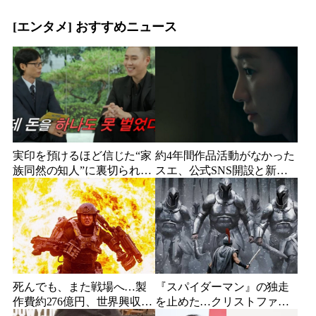
に批判の声
頭を下げた理由
[エンタメ] おすすめニュース
実印を預けるほど信じた“家
約4年間作品活動がなかった
族同然の知人”に裏切られ
スエ、公式SNS開設と新ビ
た…収益9対1、10年間の奴
ジュアル公開で復帰説が急
隷契約で人生が一変
浮上
死んでも、また戦場へ…製
『スパイダーマン』の独走
作費約276億円、世界興収
を止めた…クリストファ