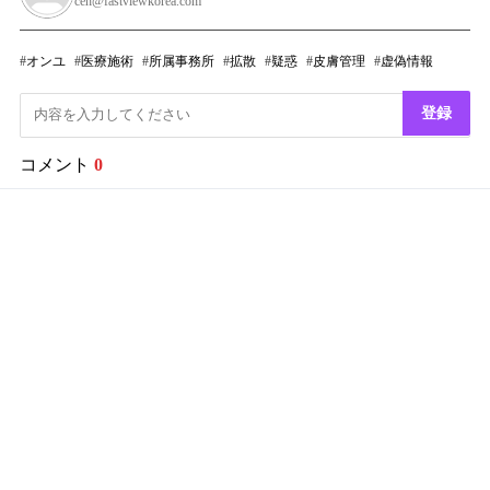
ceh@fastviewkorea.com
オンユ
医療施術
所属事務所
拡散
疑惑
皮膚管理
虚偽情報
登録
コメント
0