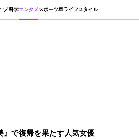
IT／科学
エンタメ
スポーツ
車
ライフスタイル
美』で復帰を果たす人気女優