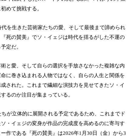
に初めて挑戦する。
の時代を生きた芸術家たちの愛、そして最後まで諦められ
。『死の賛美』でソ・イェジは時代を揺るがした不運の
る予定だ。
芸術と愛、そして自らの選択を手放さなかった複雑な内
運命に巻き込まれる人物ではなく、自らの人生と関係を
構成された。これまで繊細な演技力を見せてきたソ・イ
現するのか注目が集まっている。
ーたちが立体的に展開される予定であるため、これまでド
たソ・イェジの変身が作品の完成度を高めるのに寄与す
作である『死の賛美』は2026年1月30日（金）から3