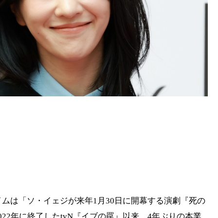
イムは「ソ・イェジが来年1月30日に開幕する演劇『死の
22年に終了したtvN『イブの罠』以来、4年ぶりの本業