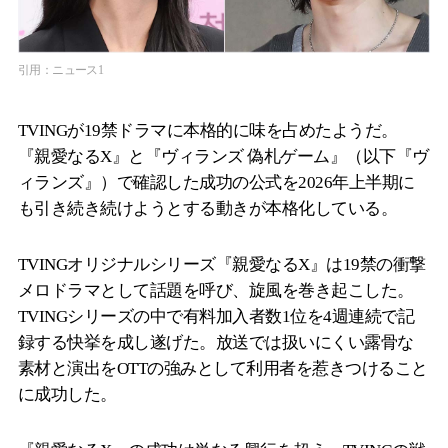
引用：ニュース1
TVINGが19禁ドラマに本格的に味を占めたようだ。
『親愛なるX』と『ヴィランズ 偽札ゲーム』（以下『ヴ
ィランズ』）で確認した成功の公式を2026年上半期に
も引き続き続けようとする動きが本格化している。
TVINGオリジナルシリーズ『親愛なるX』は19禁の衝撃
メロドラマとして話題を呼び、旋風を巻き起こした。
TVINGシリーズの中で有料加入者数1位を4週連続で記
録する快挙を成し遂げた。放送では扱いにくい露骨な
素材と演出をOTTの強みとして利用者を惹きつけること
に成功した。