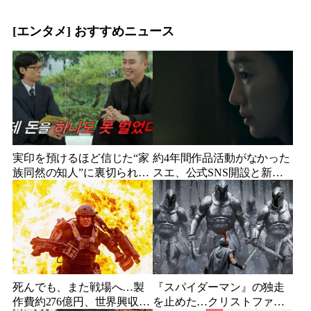
に批判の声
頭を下げた理由
[エンタメ] おすすめニュース
実印を預けるほど信じた“家
約4年間作品活動がなかった
族同然の知人”に裏切られ
スエ、公式SNS開設と新ビ
た…収益9対1、10年間の奴
ジュアル公開で復帰説が急
隷契約で人生が一変
浮上
死んでも、また戦場へ…製
『スパイダーマン』の独走
作費約276億円、世界興収
を止めた…クリストファ