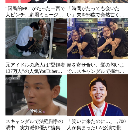
“国民的MC”がたった一言で
「時間がたっても会いた
大ピンチ…劇場ミュージカ
い」夫を56歳で突然亡くし
ルを巡る発言に批判続出、
た妻…笑顔が父親に似てき
ついに長文で謝罪
た娘と歩む“その後”
元アイドルの恋人は“登録者
頭を寄せ合い、髪の匂いま
137万人”の人気YouTuberだ
で…スキャンダルで揺れた
った…同日投稿で明らかに
人気俳優、ベトナム女性歌
なった2人の関係
手との親密動画が公開
スキャンダルで法廷闘争の
「笑いに来たのに…」1,700
渦中…実力派俳優が“編集な
人が集まったLA公演で批判
し”でテレビ登場、予告映像
続出、人気コメディアンが