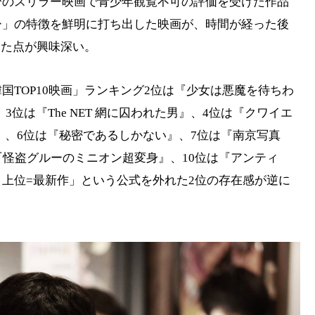
108分のスリラー映画で青少年観覧不可の評価を受けた作品
ー」の特徴を鮮明に打ち出した映画が、時間が経った後
った点が興味深い。
の韓国TOP10映画」ランキング2位は『少女は悪魔を待ちわ
、3位は『The NET 網に囚われた男』、4位は『クワイエ
顔』、6位は『秘密であるしかない』、7位は『南京写真
『怪盗グルーのミニオン超変身』、10位は『アンティ
上位=最新作」という公式を外れた2位の存在感が逆に