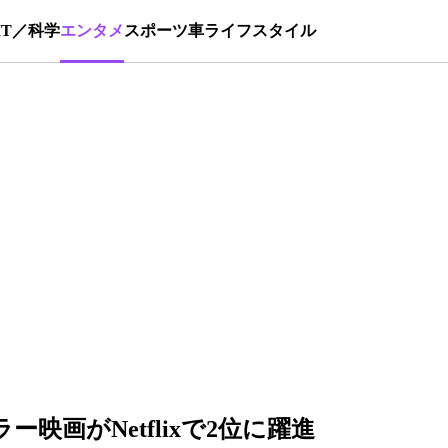
IT／科学
エンタメ
スポーツ
車
ライフスタイル
映画がNetflixで2位に躍進