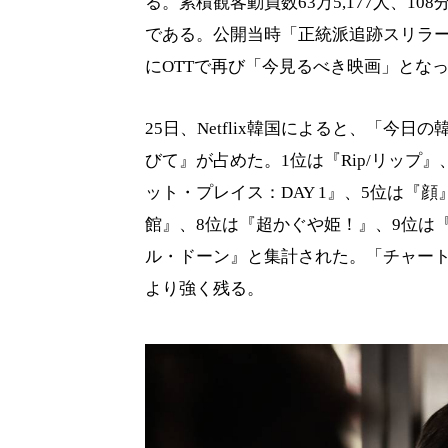
る。累積観客動員数63万5,177人、
である。公開当時「正統派追跡スリラ
にOTTで再び「今見るべき映画」とな
25日、Netflix韓国によると、「今日
びて』が占めた。1位は『Rip/リップ 』
ット・プレイス：DAY 1』、5位は『
館』、8位は『超かぐや姫！』、9位は
ル・ドーン』と集計された。「チャート
より強く残る。