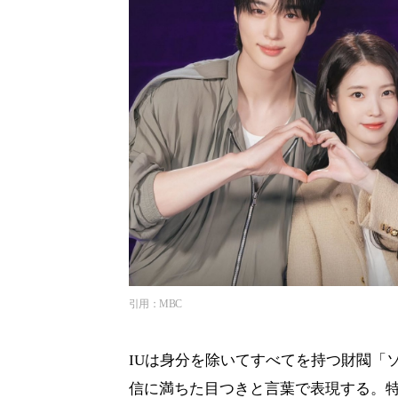
引用：MBC
IUは身分を除いてすべてを持つ財閥「
信に満ちた目つきと言葉で表現する。