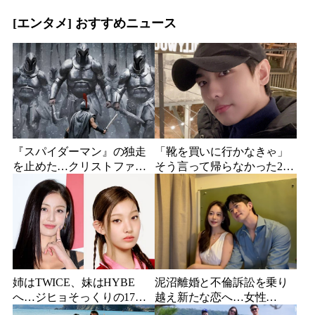
浮上
ユー・ニード・イズ・キ
ル』がついに配信
[エンタメ] おすすめニュース
『スパイダーマン』の独走
「靴を買いに行かなきゃ」
を止めた…クリストファ
そう言って帰らなかった24
ー・ノーラン史上最大、390
歳俳優…28歳の誕生日、母
億円の超大作がついに韓国
が玄関に置いた“届かない贈
上陸
り物”
姉はTWICE、妹はHYBE
泥沼離婚と不倫訴訟を乗り
へ…ジヒョそっくりの17歳
越え新たな恋へ…女性
妹、多国籍7人組でついにデ
YouTuberが選んだのは身長