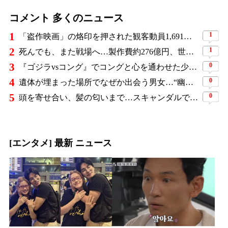
コメント 多くのニュース
1
1
「盗作映画」の烙印を押された観客動員1,691万人の大ヒット作、裁判所の判断ですべてが覆った
2
1
死んでも、また戦場へ…製作費約276億円、世界興収584億円のSF大作『オール・ユー・ニード・イズ・キル』がついに配信
3
0
『ゴジラvsコング』でコングと心を通わせた少女役、わずか18歳で突然の死…父が事故を起こした19歳少年に伝えた言葉
4
0
遺体が埋まった場所でなぜか出会う男女…“幽霊の証言”で事件を解く『恋は命がけ』がNetflix世界2位
5
0
頭を寄せ合い、髪の匂いまで…スキャンダルで揺れた人気俳優、ベトナム女性歌手との親密動画が公開
[エンタメ] 最新 ニュース