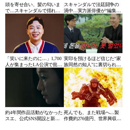
頭を寄せ合い、髪の匂いま
スキャンダルで法廷闘争の
で…スキャンダルで揺れた
渦中…実力派俳優が“編集な
人気俳優、ベトナム女性歌
し”でテレビ登場、予告映像
手との親密動画が公開
に批判の声
「笑いに来たのに…」1,700
実印を預けるほど信じた“家
人が集まったLA公演で批判
族同然の知人”に裏切られ
続出、人気コメディアンが
た…収益9対1、10年間の奴
頭を下げた理由
隷契約で人生が一変
約4年間作品活動がなかった
死んでも、また戦場へ…製
スエ、公式SNS開設と新ビ
作費約276億円、世界興収
ジュアル公開で復帰説が急
584億円のSF大作『オール・