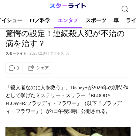
／イシュー
IT／科学
エンタメ
スポーツ
車
ラ
驚愕の設定！連続殺人犯が不治の
病を治す？
スターライト
2026.02.04
アクセス
58
シェア
0
「殺人者なのに人を救う」。Disney+が2026年の期待作
として挙げたミステリー・スリラー『BLOODY
FLOWER/ブラッディ・フラワー』（以下『ブラッデ
ィ・フラワー』）が4日午後5時に公開される。