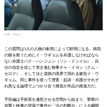
引用：Disney+
この質問は3人の人物の衝突によって鮮明になる。病気
の娘を救うためにイ・ウギョムを弁護しなければなら
ない弁護士パク・ハンジュン（ソン・ドンイル）、自
分の信念を信じて突き進む検事チャ・イヨン（クム・
セロク）、そして法と道徳の境界で揺れる被告イ・ウ
ギョム。同じ事件を巡って捜査・起訴・弁護がそれぞ
れ異なる論理でぶつかり合う構造が作品の推進力だ。
予告編は手術室を連想させる空間から始まり、警察の
急襲と検事の登場で事件が「法の判断台」に上る瞬間