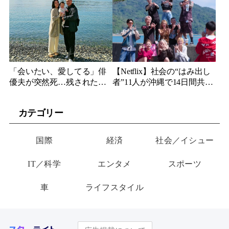
ビュー
189cmの医者
「会いたい、愛してる」俳
【Netflix】社会の“はみ出し
優夫が突然死…残された女
者”11人が沖縄で14日間共同
優妻が3か月後、幼い娘と空
生活…最終日まで「告白禁
に送った言葉
止」の恋愛リアリティーが
カテゴリー
帰ってくる
国際
経済
社会／イシュー
IT／科学
エンタメ
スポーツ
車
ライフスタイル