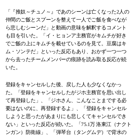
「『推奴～チュノ～』であのシーンは亡くなった2人の
仲間のご飯とスプーンを整えて一人でご飯を食べなが
ら悲しむシーンだ」と動画の意味を解釈するコメント
も目を引いた。「イ・ヒョンア主務官がキムチが好き
でご飯の上にキムチを載せているのを見て。豆腐はキ
ム・ソンテだ」といった反応もあり、おかず一つ一つ
から去ったチームメンバーの痕跡を読み取る反応が続
いた。
登録をキャンセルした後、戻した人も少なくなかっ
た。「登録をキャンセルしたがジホ主務官を思い出し
て再登録した」、「ジホさん、こんなことまでする必
要はないのに、再登録するよ」、「登録をキャンセル
しようと思ったがあまりにも悲しくてキャンセルでき
ない」といった反応が続いた。「75.1万 洛東江（ナクト
ンガン）防衛線」、「弾琴台（タングムデ）で背水の