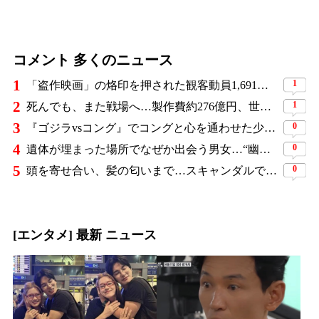
コメント 多くのニュース
1
1
「盗作映画」の烙印を押された観客動員1,691万人の大ヒット作、裁判所の判断ですべてが覆った
2
1
死んでも、また戦場へ…製作費約276億円、世界興収584億円のSF大作『オール・ユー・ニード・イズ・キル』がついに配信
3
0
『ゴジラvsコング』でコングと心を通わせた少女役、わずか18歳で突然の死…父が事故を起こした19歳少年に伝えた言葉
4
0
遺体が埋まった場所でなぜか出会う男女…“幽霊の証言”で事件を解く『恋は命がけ』がNetflix世界2位
5
0
頭を寄せ合い、髪の匂いまで…スキャンダルで揺れた人気俳優、ベトナム女性歌手との親密動画が公開
[エンタメ] 最新 ニュース