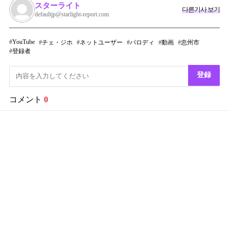
スターライト
다른기사 보기
defaultjp@starlight-report.com
YouTube
チェ・ジホ
ネットユーザー
パロディ
動画
忠州市
登録者
登録
コメント
0