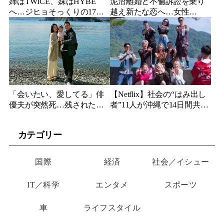
姉はTWICE、妹はHYBE
泥沼離婚と不倫訴訟を乗り
へ…ジヒョそっくりの17歳
越え新たな恋へ…女性
妹、多国籍7人組でついにデ
YouTuberが選んだのは身長
ビュー
189cmの医者
「会いたい、愛してる」俳
【Netflix】社会の“はみ出し
優夫が突然死…残された女
者”11人が沖縄で14日間共同
優妻が3か月後、幼い娘と空
生活…最終日まで「告白禁
に送った言葉
止」の恋愛リアリティーが
カテゴリー
帰ってくる
国際
経済
社会／イシュー
IT／科学
エンタメ
スポーツ
車
ライフスタイル