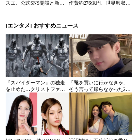
スエ、公式SNS開設と新ビ
作費約276億円、世界興収
ジュアル公開で復帰説が急
584億円のSF大作『オール・
浮上
ユー・ニード・イズ・キ
ル』がついに配信
[エンタメ] おすすめニュース
『スパイダーマン』の独走
「靴を買いに行かなきゃ」
を止めた…クリストファ
そう言って帰らなかった24
ー・ノーラン史上最大、390
歳俳優…28歳の誕生日、母
億円の超大作がついに韓国
が玄関に置いた“届かない贈
上陸
り物”