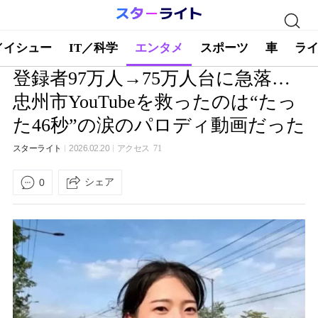
／イシュー
IT／科学
エンタメ
スポーツ
車
ラ
登録者97万人→75万人台に急落…
忠州市YouTubeを救ったのは“たっ
た46秒”の涙のパロディ動画だった
スターライト
2026.02.20
アクセス
71
シェア
0