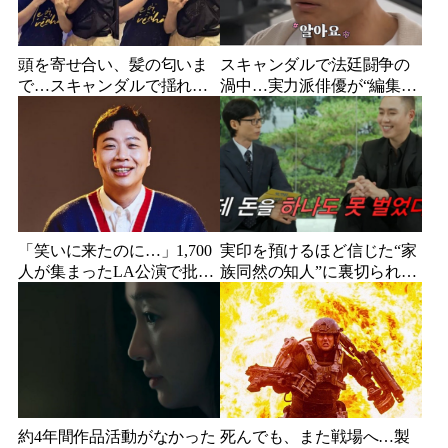
頭を寄せ合い、髪の匂いま
スキャンダルで法廷闘争の
で…スキャンダルで揺れた
渦中…実力派俳優が“編集な
人気俳優、ベトナム女性歌
し”でテレビ登場、予告映像
手との親密動画が公開
に批判の声
「笑いに来たのに…」1,700
実印を預けるほど信じた“家
人が集まったLA公演で批判
族同然の知人”に裏切られ
続出、人気コメディアンが
た…収益9対1、10年間の奴
頭を下げた理由
隷契約で人生が一変
約4年間作品活動がなかった
死んでも、また戦場へ…製