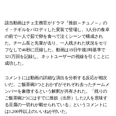
該当動画はチェ主務官がドラマ『推奴～チュノ～』の
イ・テギルをパロディした変装で登場し、3人分の食卓
の前で一人で茹で卵を食べて泣くシーンで構成され
た。チーム長と先輩が去り、一人残された状況をセリ
フなしで46秒に圧縮した。動画は19日午後2時基準で
321万回を記録し、ネットユーザーの視線を引くことに
成功した。
コメントには動画の詳細な演出を分析する反応が相次
いだ。ご飯茶碗3つとおかずがそれぞれ去ったチームメ
ンバーを象徴するという解釈が共有された。「残りの
ご飯茶碗2つにはすでに推奴（出所）した2人を意味す
る豆腐の一切れが載せられている」というコメントに
は1,200件以上のいいねが付いた。