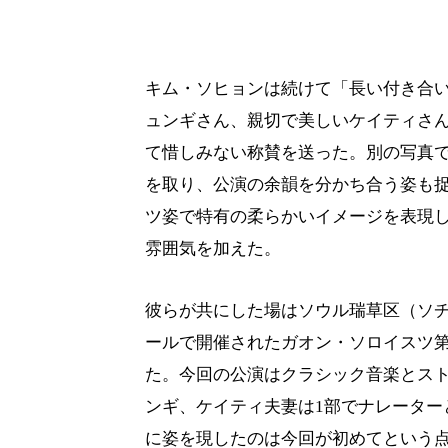
キム・ソヒョンは続けて「長い付き合
ュンギさん、親切で美しいケイティさ
て惜しみない称賛を送った。別の写真
を取り、公演の余韻を分かち合う姿も
ツ姿で特有の柔らかいイメージを表現
雰囲気を加えた。
彼らが共にした場はソウル瑞草区（ソチ
ールで開催されたガオン・ソロイスツ第7回
た。今回の公演はクラシック音楽とス
ンギ、ケイティ夫妻は1部でナレーター
に姿を現したのは今回が初めてという