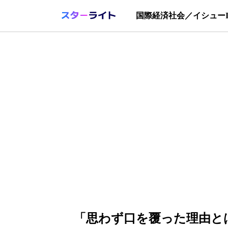
国際
経済
社会／イシュー
「思わず口を覆った理由と