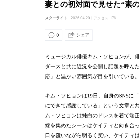
妻との初対面で見せた“素の
スターライト
2026.04.20
アクセス
178
シェア
0
ミュージカル俳優キム・ソヒョンが、
ダースと共に近況を公開し話題を呼ん
応」と温かい雰囲気が目を引いている
キム・ソヒョンは19日、自身のSNS
にできて感謝している」という文章と
ム・ソヒョンは純白のドレスを着て端
線を集めたシーンはケイティと向き合
口を覆いながら明るく笑い、ケイティ