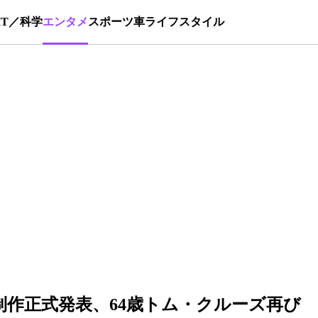
IT／科学
エンタメ
スポーツ
車
ライフスタイル
制作正式発表、64歳トム・クルーズ再び