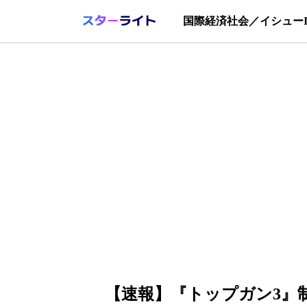
国際
経済
社会／イシュー
【速報】『トップガン3』