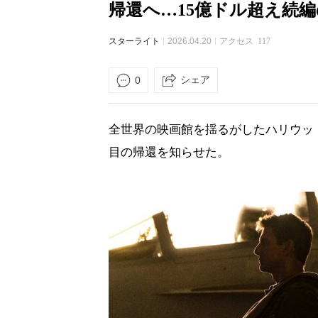
帰還へ…15億ドル超え続
スターライト
2026.04.20
アクセス
117
シェア
0
全世界の映画館を揺るがしたハリウッ
目の帰還を知らせた。