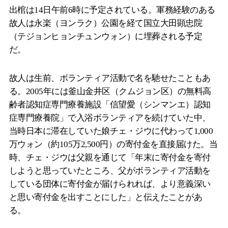
出棺は14日午前6時に予定されている。軍務経験のある
故人は永楽（ヨンラク）公園を経て国立大田顕忠院
（テジョンヒョンチュンウォン）に埋葬される予定
だ。
故人は生前、ボランティア活動で名を馳せたこともあ
る。2005年には釜山金井区（クムジョン区）の無料高
齢者認知症専門療養施設「信望愛（シンマンエ）認知
症専門療養院」で入浴ボランティアを続けていた中、
当時日本に滞在していた娘チェ・ジウに代わって1,000
万ウォン（約105万2,500円）の寄付金を直接届けた。当
時、チェ・ジウは父親を通じて「年末に寄付金を寄付
しようと思っていたところ、父がボランティア活動を
している団体に寄付金が届けられれば、より意義深い
と思い寄付金を出すことにした」と伝えたことがあ
る。