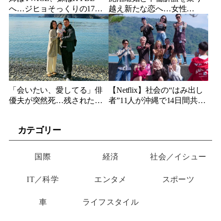
へ…ジヒョそっくりの17歳
越え新たな恋へ…女性
妹、多国籍7人組でついにデ
YouTuberが選んだのは身長
ビュー
189cmの医者
「会いたい、愛してる」俳
【Netflix】社会の“はみ出し
優夫が突然死…残された女
者”11人が沖縄で14日間共同
優妻が3か月後、幼い娘と空
生活…最終日まで「告白禁
に送った言葉
止」の恋愛リアリティーが
カテゴリー
帰ってくる
国際
経済
社会／イシュー
IT／科学
エンタメ
スポーツ
車
ライフスタイル