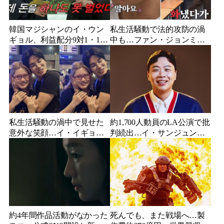
韓国マジシャンのイ・ウン
私生活騒動で法的攻防の渦
ギョル、利益配分9対1・10
中も…ファン・ジョンミ
年契約の詐欺被害を告白
ン、バラエティ出演は予定
通り「編集なし」放送決定
で賛否
私生活騒動の渦中で見せた
約1,700人動員のLA公演で批
意外な笑顔…イ・イギョ
判続出…イ・サンジュン、
ン、海外スターとの「密着
音響不良や短すぎる公演時
ショット」が話題に
間に観客失望
約4年間作品活動がなかった
死んでも、また戦場へ…製