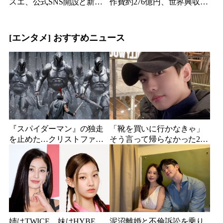
スエ、公式SNS開設と新ビ
作費約276億円、世界興収
ジュアル公開で復帰説が急
584億円のSF大作『オール・
浮上
ユー・ニード・イズ・キ
ル』がついに配信
[エンタメ] おすすめニュース
『スパイダーマン』の独走
「靴を買いに行かなきゃ」
を止めた…クリストファ
そう言って帰らなかった24
ー・ノーラン史上最大、390
歳俳優…28歳の誕生日、母
億円の超大作がついに韓国
が玄関に置いた“届かない贈
上陸
り物”
姉はTWICE、妹はHYBE
泥沼離婚と不倫訴訟を乗り