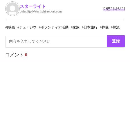
スターライト
다른기사 보기
defaultjp@starlight-report.com
[映画
チェ・ジウ
ボランティア活動
家族
日本旅行
葬儀
韓流
登録
コメント
0