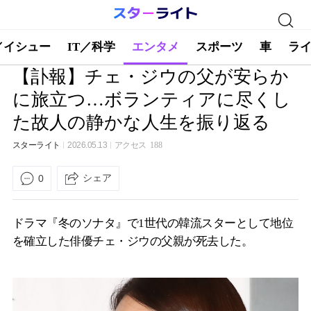
／イシュー
IT／科学
エンタメ
スポーツ
車
ラ
【訃報】チェ・ジウの父が安らか
に旅立つ…ボランティアに尽くし
た故人の静かな人生を振り返る
スターライト
2026.05.13
アクセス
188
シェア
0
ドラマ『冬のソナタ』で1世代の韓流スターとして地位
を確立した俳優チェ・ジウの父親が死去した。