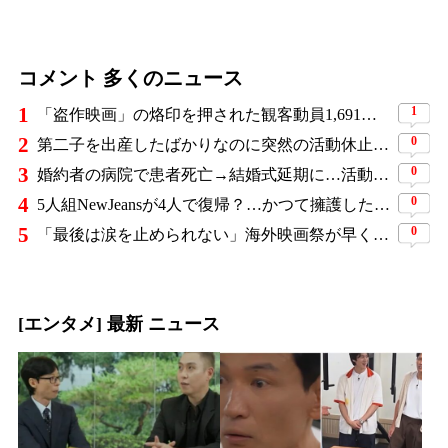
コメント 多くのニュース
1
1
「盗作映画」の烙印を押された観客動員1,691万人の大ヒット作、裁判所の判断ですべてが覆った
2
0
第二子を出産したばかりなのに突然の活動休止…人気YouTuber三姉妹が同時期に姿を消し、ファンから心配の声
3
0
婚約者の病院で患者死亡→結婚式延期に…活動休止を経た元人気アイドルが3年ぶり復帰
4
0
5人組NewJeansが4人で復帰？…かつて擁護した著名デザイナーが一転「ダサすぎる」と猛批判
5
0
「最後は涙を止められない」海外映画祭が早くも絶賛…8年前に消えた末娘のため、4人の母娘が復讐に挑む『慶州紀行』
[エンタメ] 最新 ニュース