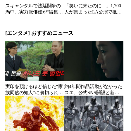
スキャンダルで法廷闘争の
「笑いに来たのに…」1,700
渦中…実力派俳優が“編集な
人が集まったLA公演で批判
し”でテレビ登場、予告映像
続出、人気コメディアンが
に批判の声
頭を下げた理由
[エンタメ] おすすめニュース
実印を預けるほど信じた“家
約4年間作品活動がなかった
族同然の知人”に裏切られ
スエ、公式SNS開設と新ビ
た…収益9対1、10年間の奴
ジュアル公開で復帰説が急
隷契約で人生が一変
浮上