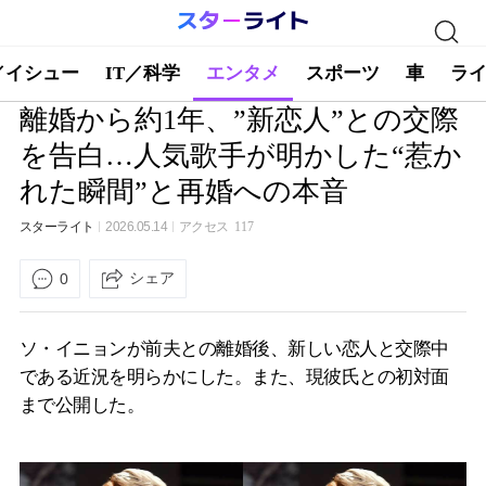
／イシュー
IT／科学
エンタメ
スポーツ
車
ラ
離婚から約1年、”新恋人”との交際
を告白…人気歌手が明かした“惹か
れた瞬間”と再婚への本音
スターライト
2026.05.14
アクセス
117
シェア
0
ソ・イニョンが前夫との離婚後、新しい恋人と交際中
である近況を明らかにした。また、現彼氏との初対面
まで公開した。