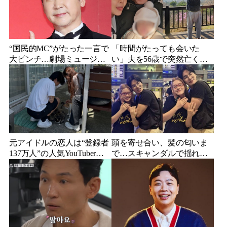
“国民的MC”がたった一言で
「時間がたっても会いた
大ピンチ…劇場ミュージカ
い」夫を56歳で突然亡くし
ルを巡る発言に批判続出、
た妻…笑顔が父親に似てき
ついに長文で謝罪
た娘と歩む“その後”
元アイドルの恋人は“登録者
頭を寄せ合い、髪の匂いま
137万人”の人気YouTuberだ
で…スキャンダルで揺れた
った…同日投稿で明らかに
人気俳優、ベトナム女性歌
なった2人の関係
手との親密動画が公開