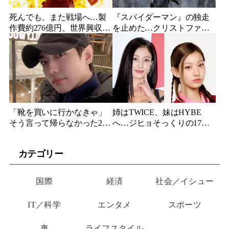
死んでも、また戦場へ…製
『スパイダーマン』の独走
作費約276億円、世界興収
を止めた…クリストファ
584億円のSF大作『オール・
ー・ノーラン史上最大、390
ユー・ニード・イズ・キ
億円の超大作がついに韓国
ル』がついに配信
上陸
「靴を買いに行かなきゃ」
姉はTWICE、妹はHYBE
そう言って帰らなかった24
へ…ジヒョそっくりの17歳
歳俳優…28歳の誕生日、母
妹、多国籍7人組でついにデ
が玄関に置いた“届かない贈
ビュー
カテゴリー
り物”
国際
経済
社会／イシュー
IT／科学
エンタメ
スポーツ
車
ライフスタイル