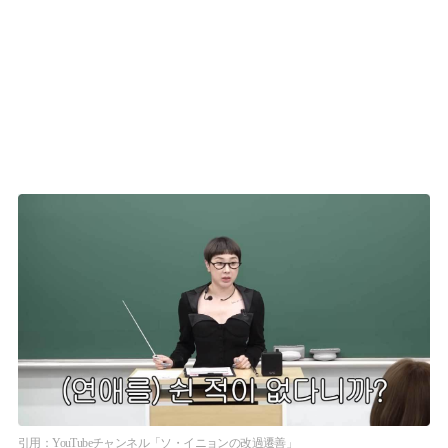
引用：YouTubeチャンネル「ソ・イニョンの改過遷善」