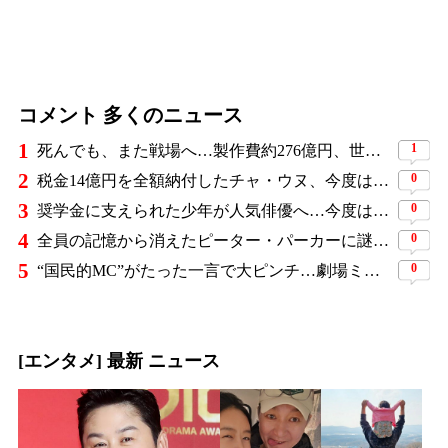
コメント 多くのニュース
1
1
死んでも、また戦場へ…製作費約276億円、世界興収584億円のSF大作『オール・ユー・ニード・イズ・キル』がついに配信
2
0
税金14億円を全額納付したチャ・ウヌ、今度は軍服姿で登場…鍛え上げた上半身に驚きの声
3
0
奨学金に支えられた少年が人気俳優へ…今度は子どもたちに総額5,000万円を寄付
4
0
全員の記憶から消えたピーター・パーカーに謎の敵と制御不能の新能力…『スパイダーマン：ブランド・ニュー・デイ』に期待爆発
5
0
“国民的MC”がたった一言で大ピンチ…劇場ミュージカルを巡る発言に批判続出、ついに長文で謝罪
[エンタメ] 最新 ニュース