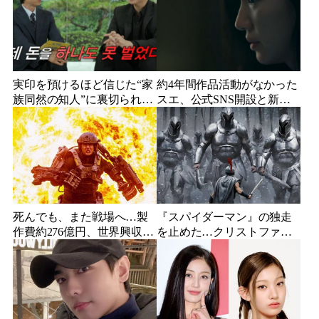
実印を預けるほど信じた“家
約4年間作品活動がなかった
族同然の知人”に裏切られ
スエ、公式SNS開設と新ビ
た…収益9対1、10年間の奴
ジュアル公開で復帰説が急
隷契約で人生が一変
浮上
死んでも、また戦場へ…製
『スパイダーマン』の独走
作費約276億円、世界興収
を止めた…クリストファ
584億円のSF大作『オール・
ー・ノーラン史上最大、390
ユー・ニード・イズ・キ
億円の超大作がついに韓国
ル』がついに配信
上陸