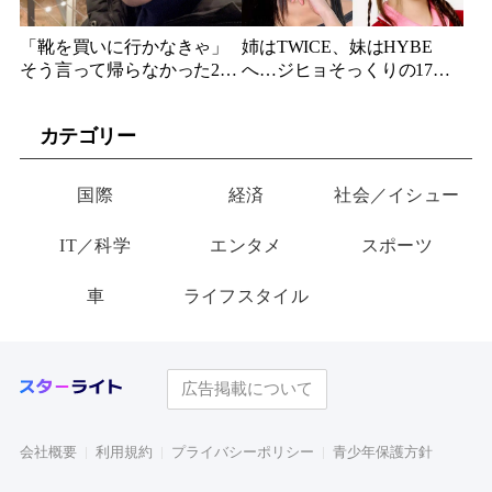
「靴を買いに行かなきゃ」
姉はTWICE、妹はHYBE
そう言って帰らなかった24
へ…ジヒョそっくりの17歳
歳俳優…28歳の誕生日、母
妹、多国籍7人組でついにデ
が玄関に置いた“届かない贈
ビュー
カテゴリー
り物”
国際
経済
社会／イシュー
IT／科学
エンタメ
スポーツ
車
ライフスタイル
広告掲載について
会社概要
利用規約
プライバシーポリシー
青少年保護方針