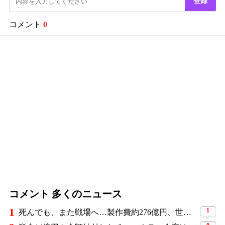
登録
コメント
0
コメント 多くのニュース
1
1
死んでも、また戦場へ…製作費約276億円、世界興収584億円のSF大作『オール・ユー・ニード・イズ・キル』がついに配信