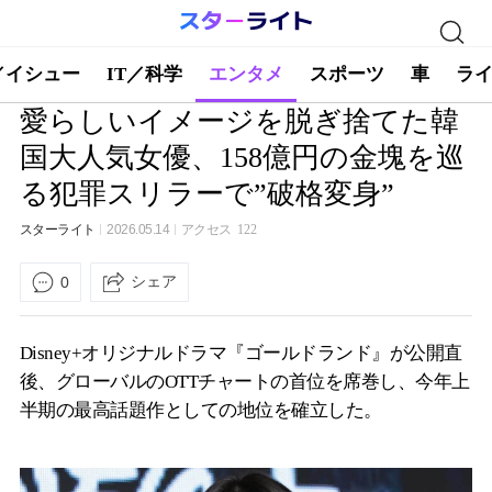
／イシュー
IT／科学
エンタメ
スポーツ
車
ラ
愛らしいイメージを脱ぎ捨てた韓
国大人気女優、158億円の金塊を巡
る犯罪スリラーで”破格変身”
スターライト
2026.05.14
アクセス
122
シェア
0
Disney+オリジナルドラマ『ゴールドランド』が公開直
後、グローバルのOTTチャートの首位を席巻し、今年上
半期の最高話題作としての地位を確立した。