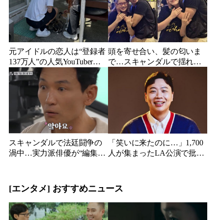
元アイドルの恋人は“登録者
頭を寄せ合い、髪の匂いま
137万人”の人気YouTuberだ
で…スキャンダルで揺れた
った…同日投稿で明らかに
人気俳優、ベトナム女性歌
なった2人の関係
手との親密動画が公開
スキャンダルで法廷闘争の
「笑いに来たのに…」1,700
渦中…実力派俳優が“編集な
人が集まったLA公演で批判
し”でテレビ登場、予告映像
続出、人気コメディアンが
に批判の声
頭を下げた理由
[エンタメ] おすすめニュース