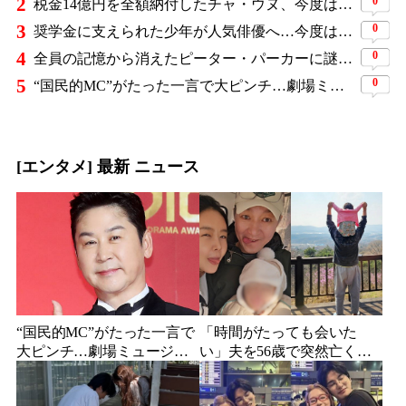
2
0
税金14億円を全額納付したチャ・ウヌ、今度は軍服姿で登場…鍛え上げた上半身に驚きの声
3
0
奨学金に支えられた少年が人気俳優へ…今度は子どもたちに総額5,000万円を寄付
4
0
全員の記憶から消えたピーター・パーカーに謎の敵と制御不能の新能力…『スパイダーマン：ブランド・ニュー・デイ』に期待爆発
5
0
“国民的MC”がたった一言で大ピンチ…劇場ミュージカルを巡る発言に批判続出、ついに長文で謝罪
[エンタメ] 最新 ニュース
“国民的MC”がたった一言で
「時間がたっても会いた
大ピンチ…劇場ミュージカ
い」夫を56歳で突然亡くし
ルを巡る発言に批判続出、
た妻…笑顔が父親に似てき
ついに長文で謝罪
た娘と歩む“その後”