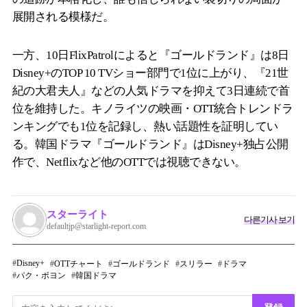
展開される模様だ。
一方、10日FlixPatrolによると『ゴールドランド』は8日
Disney+のTOP 10 TVショー部門で1位に上がり、『21世
紀の大君夫人』などの人気ドラマを抑えて3日連続で首
位を維持した。キノライツの映画・OTT統合トレンドラ
ンキングでも1位を記録し、熱い話題性を証明してい
る。韓国ドラマ『ゴールドランド』はDisney+独占公開
作で、Netflixなど他のOTTでは視聴できない。
スターライト
다른기사 보기
defaultjp@starlight-report.com
Disney+
OTTチャート
ゴールドランド
スリラー
ドラマ
パク・ボヨン
韓国ドラマ