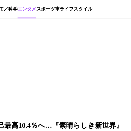
IT／科学
エンタメ
スポーツ
車
ライフスタイル
から自己最高10.4％へ…『素晴らしき新世界』