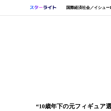
国際
経済
社会／イシュー
“10歳年下の元フィギュア