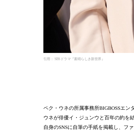
引用： SBSドラマ『素晴らしき新世界』
ペク・ウネの所属事務所BIGBOSSエ
ウネが俳優イ・ジュンウと百年の約を
自身のSNSに自筆の手紙を掲載し、フ