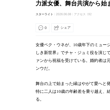
力派女優、舞台共演から始
スターライト
2026.06.08
アクセス
192
シェア
0
女優ペク・ウネが、10歳年下のミュー
しき新世界』でチャ・ジュミ役を演じ
ァンから祝福を受けている。婚約者は
ンウだ。
舞台の上で始まった縁はやがて愛へと
特に二人は10歳の年齢差を乗り越え、
る。