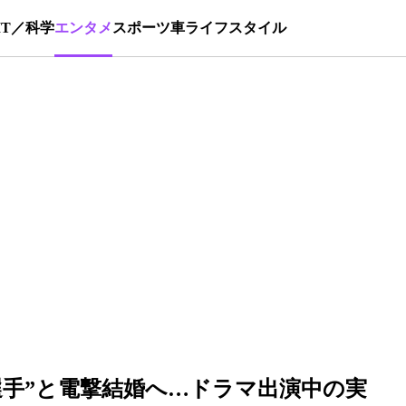
IT／科学
エンタメ
スポーツ
車
ライフスタイル
選手”と電撃結婚へ…ドラマ出演中の実