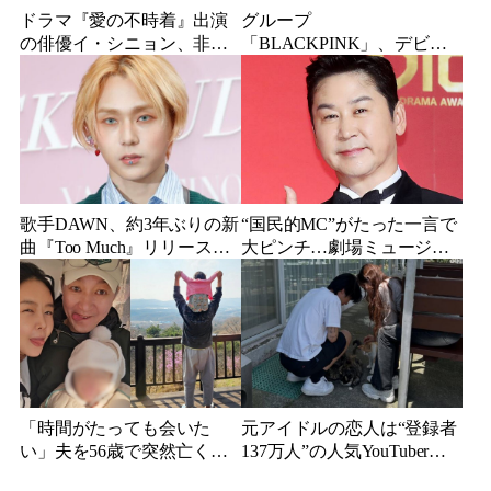
ドラマ『愛の不時着』出演
グループ
の俳優イ・シニョン、非公
「BLACKPINK」、デビュ
開で入隊していたことを報
ー10周年イベントに参加…
告…新兵教育修了日に自筆
ジス、ジェニー、ロゼ、リ
手紙を公開
サのメンバー全員が参加決
定
歌手DAWN、約3年ぶりの新
“国民的MC”がたった一言で
曲『Too Much』リリース
大ピンチ…劇場ミュージカ
「他人の目や数字ばかり気
ルを巡る発言に批判続出、
にしていた」
ついに長文で謝罪
「時間がたっても会いた
元アイドルの恋人は“登録者
い」夫を56歳で突然亡くし
137万人”の人気YouTuberだ
た妻…笑顔が父親に似てき
った…同日投稿で明らかに