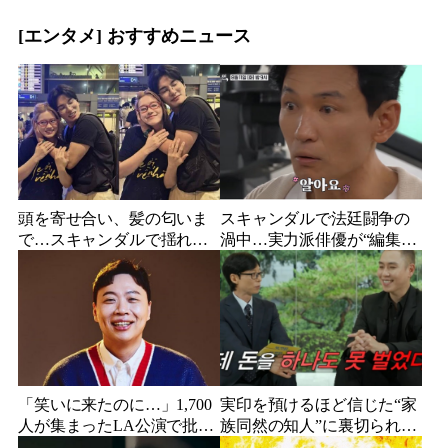
た娘と歩む“その後”
なった2人の関係
[エンタメ] おすすめニュース
頭を寄せ合い、髪の匂いま
スキャンダルで法廷闘争の
で…スキャンダルで揺れた
渦中…実力派俳優が“編集な
人気俳優、ベトナム女性歌
し”でテレビ登場、予告映像
手との親密動画が公開
に批判の声
「笑いに来たのに…」1,700
実印を預けるほど信じた“家
人が集まったLA公演で批判
族同然の知人”に裏切られ
続出、人気コメディアンが
た…収益9対1、10年間の奴