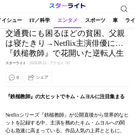
／イシュー
IT／科学
エンタメ
スポーツ
車
ラ
交通費にも困るほどの貧困、父親
は寝たきり→Netflix主演俳優に…
『鉄槌教師』で花開いた逆転人生
スターライト
2026.06.12
アクセス
767
シェア
0
『鉄槌教師』の大ヒットでキム・ムヨルに注目集まる
Netflixシリーズ『鉄槌教師』が公開直後から世界的なヒ
ットを記録する中、主演を務めたキム・ムヨルへの関
心も急速に高まっている。作品人気の上昇とともに、