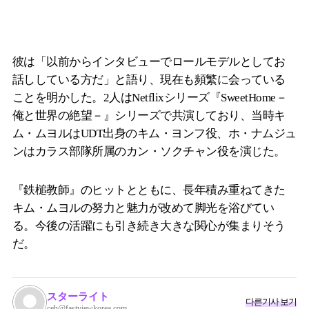
彼は「以前からインタビューでロールモデルとしてお
話ししている方だ」と語り、現在も頻繁に会っている
ことを明かした。2人はNetflixシリーズ『SweetHome－
俺と世界の絶望－』シリーズで共演しており、当時キ
ム・ムヨルはUDT出身のキム・ヨンフ役、ホ・ナムジュ
ンはカラス部隊所属のカン・ソクチャン役を演じた。
『鉄槌教師』のヒットとともに、長年積み重ねてきた
キム・ムヨルの努力と魅力が改めて脚光を浴びてい
る。今後の活躍にも引き続き大きな関心が集まりそう
だ。
スターライト
다른기사 보기
ceh@fastviewkorea.com