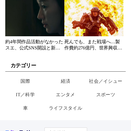
頭を下げた理由
隷契約で人生が一変
約4年間作品活動がなかった
死んでも、また戦場へ…製
スエ、公式SNS開設と新ビ
作費約276億円、世界興収
ジュアル公開で復帰説が急
584億円のSF大作『オール・
浮上
ユー・ニード・イズ・キ
カテゴリー
ル』がついに配信
国際
経済
社会／イシュー
IT／科学
エンタメ
スポーツ
車
ライフスタイル