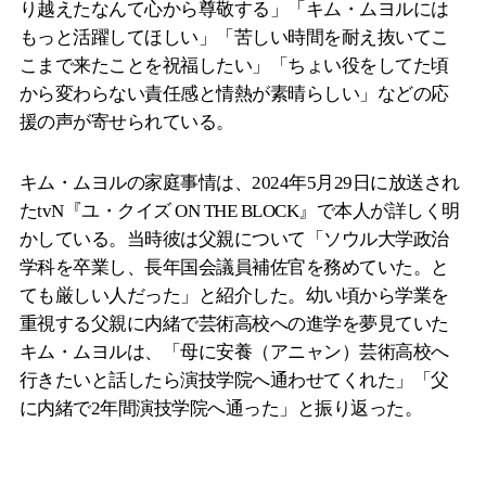
り越えたなんて心から尊敬する」「キム・ムヨルには
もっと活躍してほしい」「苦しい時間を耐え抜いてこ
こまで来たことを祝福したい」「ちょい役をしてた頃
から変わらない責任感と情熱が素晴らしい」などの応
援の声が寄せられている。
キム・ムヨルの家庭事情は、2024年5月29日に放送され
たtvN『ユ・クイズ ON THE BLOCK』で本人が詳しく明
かしている。当時彼は父親について「ソウル大学政治
学科を卒業し、長年国会議員補佐官を務めていた。と
ても厳しい人だった」と紹介した。幼い頃から学業を
重視する父親に内緒で芸術高校への進学を夢見ていた
キム・ムヨルは、「母に安養（アニャン）芸術高校へ
行きたいと話したら演技学院へ通わせてくれた」「父
に内緒で2年間演技学院へ通った」と振り返った。