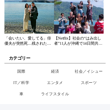
妹、多国籍7人組でついにデ
YouTuberが選んだのは身長
ビュー
189cmの医者
「会いたい、愛してる」俳
【Netflix】社会の“はみ出し
優夫が突然死…残された女
者”11人が沖縄で14日間共同
優妻が3か月後、幼い娘と空
生活…最終日まで「告白禁
に送った言葉
止」の恋愛リアリティーが
カテゴリー
帰ってくる
国際
経済
社会／イシュー
IT／科学
エンタメ
スポーツ
車
ライフスタイル