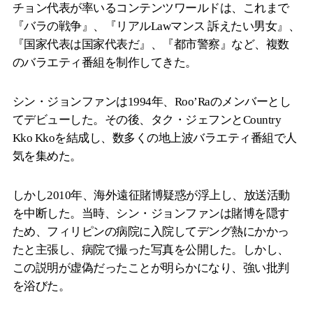
チョン代表が率いるコンテンツワールドは、これまで
『バラの戦争』、『リアルLawマンス 訴えたい男女』、
『国家代表は国家代表だ』、『都市警察』など、複数
のバラエティ番組を制作してきた。
シン・ジョンファンは1994年、Roo’Raのメンバーとし
てデビューした。その後、タク・ジェフンとCountry
Kko Kkoを結成し、数多くの地上波バラエティ番組で人
気を集めた。
しかし2010年、海外遠征賭博疑惑が浮上し、放送活動
を中断した。当時、シン・ジョンファンは賭博を隠す
ため、フィリピンの病院に入院してデング熱にかかっ
たと主張し、病院で撮った写真を公開した。しかし、
この説明が虚偽だったことが明らかになり、強い批判
を浴びた。