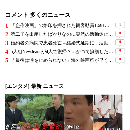
コメント 多くのニュース
1
1
「盗作映画」の烙印を押された観客動員1,691万人の大ヒット作、裁判所の判断ですべてが覆った
2
0
第二子を出産したばかりなのに突然の活動休止…人気YouTuber三姉妹が同時期に姿を消し、ファンから心配の声
3
0
婚約者の病院で患者死亡→結婚式延期に…活動休止を経た元人気アイドルが3年ぶり復帰
4
0
5人組NewJeansが4人で復帰？…かつて擁護した著名デザイナーが一転「ダサすぎる」と猛批判
5
0
「最後は涙を止められない」海外映画祭が早くも絶賛…8年前に消えた末娘のため、4人の母娘が復讐に挑む『慶州紀行』
[エンタメ] 最新 ニュース