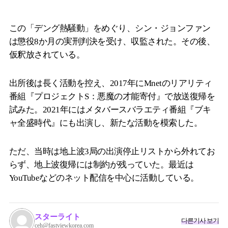
この「デング熱騒動」をめぐり、シン・ジョンファン
は懲役8か月の実刑判決を受け、収監された。その後、
仮釈放されている。
出所後は長く活動を控え、2017年にMnetのリアリティ
番組『プロジェクトS：悪魔の才能寄付』で放送復帰を
試みた。2021年にはメタバースバラエティ番組『ブキ
ャ全盛時代』にも出演し、新たな活動を模索した。
ただ、当時は地上波3局の出演停止リストから外れてお
らず、地上波復帰には制約が残っていた。最近は
YouTubeなどのネット配信を中心に活動している。
スターライト
다른기사 보기
ceh@fastviewkorea.com