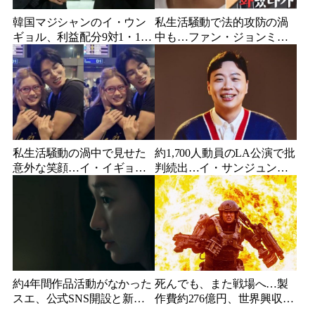
韓国マジシャンのイ・ウン
私生活騒動で法的攻防の渦
ギョル、利益配分9対1・10
中も…ファン・ジョンミ
年契約の詐欺被害を告白
ン、バラエティ出演は予定
通り「編集なし」放送決定
で賛否
私生活騒動の渦中で見せた
約1,700人動員のLA公演で批
意外な笑顔…イ・イギョ
判続出…イ・サンジュン、
ン、海外スターとの「密着
音響不良や短すぎる公演時
ショット」が話題に
間に観客失望
約4年間作品活動がなかった
死んでも、また戦場へ…製
スエ、公式SNS開設と新ビ
作費約276億円、世界興収
ジュアル公開で復帰説が急
584億円のSF大作『オール・