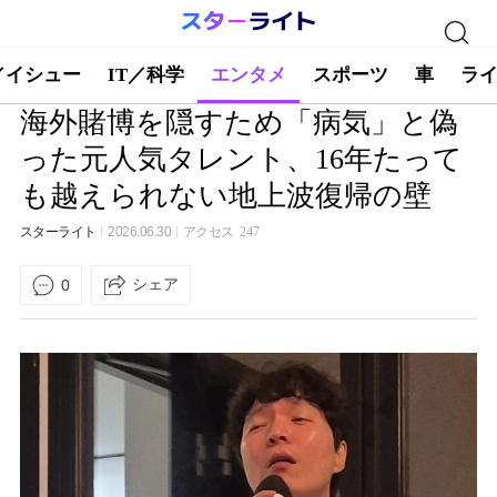
／イシュー
IT／科学
エンタメ
スポーツ
車
ラ
海外賭博を隠すため「病気」と偽
った元人気タレント、16年たって
も越えられない地上波復帰の壁
スターライト
2026.06.30
アクセス
247
シェア
0