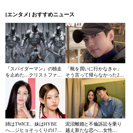
浮上
ユー・ニード・イズ・キ
ル』がついに配信
[エンタメ] おすすめニュース
『スパイダーマン』の独走
「靴を買いに行かなきゃ」
を止めた…クリストファ
そう言って帰らなかった24
ー・ノーラン史上最大、390
歳俳優…28歳の誕生日、母
億円の超大作がついに韓国
が玄関に置いた“届かない贈
上陸
り物”
姉はTWICE、妹はHYBE
泥沼離婚と不倫訴訟を乗り
へ…ジヒョそっくりの17歳
越え新たな恋へ…女性