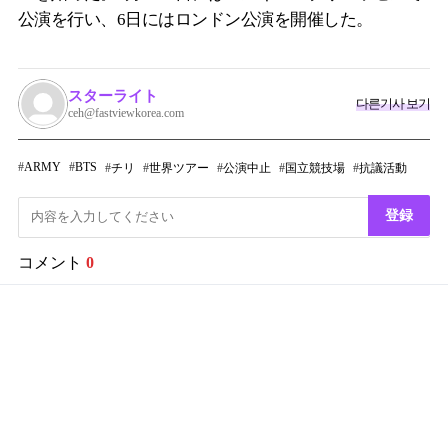
公演を行い、6日にはロンドン公演を開催した。
スターライト
다른기사 보기
ceh@fastviewkorea.com
ARMY
BTS
チリ
世界ツアー
公演中止
国立競技場
抗議活動
登録
コメント
0