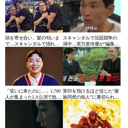
頭を寄せ合い、髪の匂いま
スキャンダルで法廷闘争の
で…スキャンダルで揺れた
渦中…実力派俳優が“編集な
人気俳優、ベトナム女性歌
し”でテレビ登場、予告映像
手との親密動画が公開
に批判の声
「笑いに来たのに…」1,700
実印を預けるほど信じた“家
人が集まったLA公演で批判
族同然の知人”に裏切られ
続出、人気コメディアンが
た…収益9対1、10年間の奴
頭を下げた理由
隷契約で人生が一変