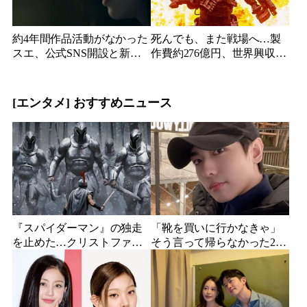
約4年間作品活動がなかった
死んでも、また戦場へ…製
スエ、公式SNS開設と新ビ
作費約276億円、世界興収
ジュアル公開で復帰説が急
584億円のSF大作『オール・
浮上
ユー・ニード・イズ・キ
ル』がついに配信
[エンタメ] おすすめニュース
『スパイダーマン』の独走
「靴を買いに行かなきゃ」
を止めた…クリストファ
そう言って帰らなかった24
ー・ノーラン史上最大、390
歳俳優…28歳の誕生日、母
億円の超大作がついに韓国
が玄関に置いた“届かない贈
上陸
り物”