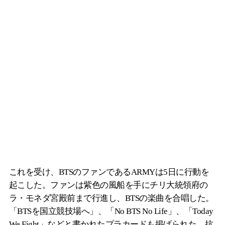
これを受け、BTSのファンであるARMYは5日に行動を
起こした。ファンは紫色の風船を手にチリ大統領府の
ラ・モネダ宮殿前まで行進し、BTSの楽曲を合唱した。
「BTSを国立競技場へ」、「No BTS No Life」、「Today
We Fight」などと書かれたプラカードも掲げられた。抗