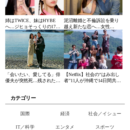
姉はTWICE、妹はHYBE
泥沼離婚と不倫訴訟を乗り
へ…ジヒョそっくりの17歳
越え新たな恋へ…女性
妹、多国籍7人組でついにデ
YouTuberが選んだのは身長
ビュー
189cmの医者
「会いたい、愛してる」俳
【Netflix】社会の“はみ出し
優夫が突然死…残された女
者”11人が沖縄で14日間共同
優妻が3か月後、幼い娘と空
生活…最終日まで「告白禁
に送った言葉
止」の恋愛リアリティーが
カテゴリー
帰ってくる
国際
経済
社会／イシュー
IT／科学
エンタメ
スポーツ