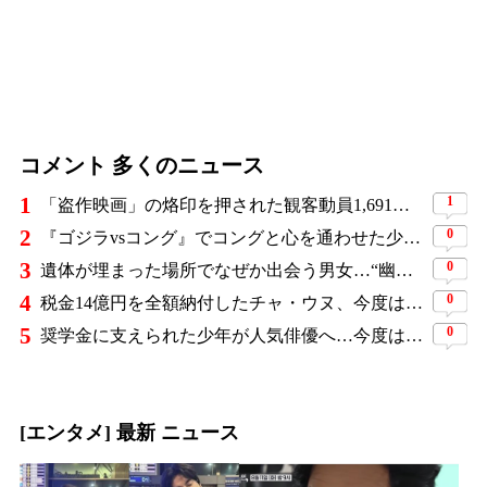
コメント 多くのニュース
1
1
「盗作映画」の烙印を押された観客動員1,691万人の大ヒット作、裁判所の判断ですべてが覆った
2
0
『ゴジラvsコング』でコングと心を通わせた少女役、わずか18歳で突然の死…父が事故を起こした19歳少年に伝えた言葉
3
0
遺体が埋まった場所でなぜか出会う男女…“幽霊の証言”で事件を解く『恋は命がけ』がNetflix世界2位
4
0
税金14億円を全額納付したチャ・ウヌ、今度は軍服姿で登場…鍛え上げた上半身に驚きの声
5
0
奨学金に支えられた少年が人気俳優へ…今度は子どもたちに総額5,000万円を寄付
[エンタメ] 最新 ニュース