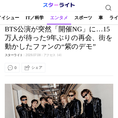
／イシュー
IT／科学
エンタメ
スポーツ
車
ラ
BTS公演が突然「開催NG」に…15
万人が待った9年ぶりの再会、街を
動かしたファンの“紫のデモ”
スターライト
2026.07.08
アクセス
141
シェア
0