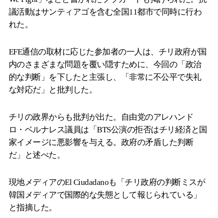
議活動はサンティアゴを含む全国11都市で同時に行わ
れた。
EFE通信の取材に応じた参加者の一人は、チリ政府が国
内のさまざまな問題を覆い隠すために、今回の「政治
的な判断」を下したと主張し、「非常に不公平で失礼
な対応だ」と批判した。
チリの政界からも批判が出た。自由党のアレハンド
ロ・ベルナレス議員は「BTS公演の拒否はチリ経済と国
家イメージに悪影響を与える。政府の矛盾した判断
だ」と述べた。
現地メディアのEl Ciudadanoも「チリ政府の判断ミスが
韓国メディアで国際的な失態として報じられている」
と指摘した。