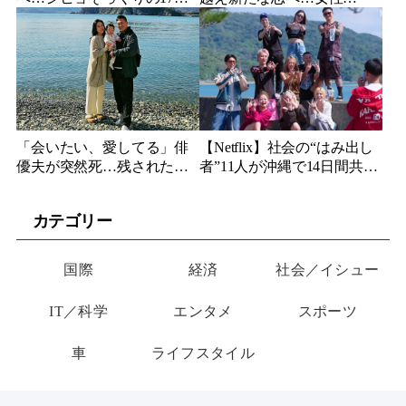
妹、多国籍7人組でついにデ
YouTuberが選んだのは身長
ビュー
189cmの医者
「会いたい、愛してる」俳
【Netflix】社会の“はみ出し
優夫が突然死…残された女
者”11人が沖縄で14日間共同
優妻が3か月後、幼い娘と空
生活…最終日まで「告白禁
に送った言葉
止」の恋愛リアリティーが
カテゴリー
帰ってくる
国際
経済
社会／イシュー
IT／科学
エンタメ
スポーツ
車
ライフスタイル