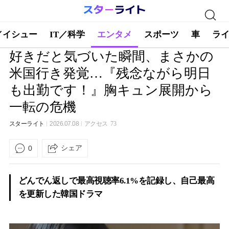
／イシュー
IT／科学
エンタメ
スポーツ
車
ラ
好きだと気づいた瞬間、まさかの
米国行き発覚…『残念ながら明日
も出勤です！』胸キュン展開から
一転の危機
スターライト
2026.07.08
アクセス
73
シェア
0
どんでん返しで最高視聴率6.1%を記録し、自己最高
を更新した韓国ドラマ