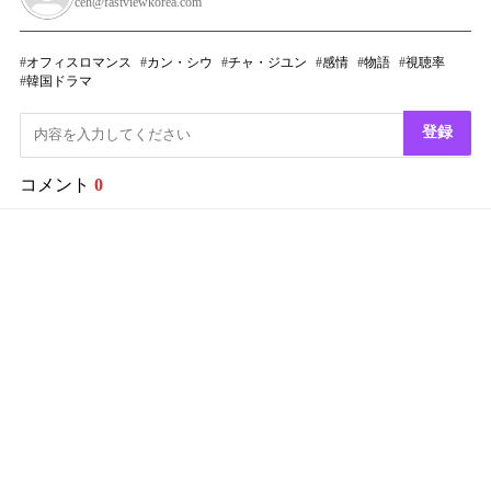
ceh@fastviewkorea.com
オフィスロマンス
カン・シウ
チャ・ジユン
感情
物語
視聴率
韓国ドラマ
登録
コメント
0