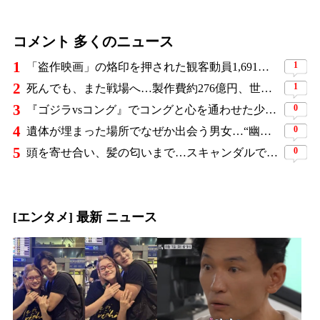
コメント 多くのニュース
1
1
「盗作映画」の烙印を押された観客動員1,691万人の大ヒット作、裁判所の判断ですべてが覆った
2
1
死んでも、また戦場へ…製作費約276億円、世界興収584億円のSF大作『オール・ユー・ニード・イズ・キル』がついに配信
3
0
『ゴジラvsコング』でコングと心を通わせた少女役、わずか18歳で突然の死…父が事故を起こした19歳少年に伝えた言葉
4
0
遺体が埋まった場所でなぜか出会う男女…“幽霊の証言”で事件を解く『恋は命がけ』がNetflix世界2位
5
0
頭を寄せ合い、髪の匂いまで…スキャンダルで揺れた人気俳優、ベトナム女性歌手との親密動画が公開
[エンタメ] 最新 ニュース