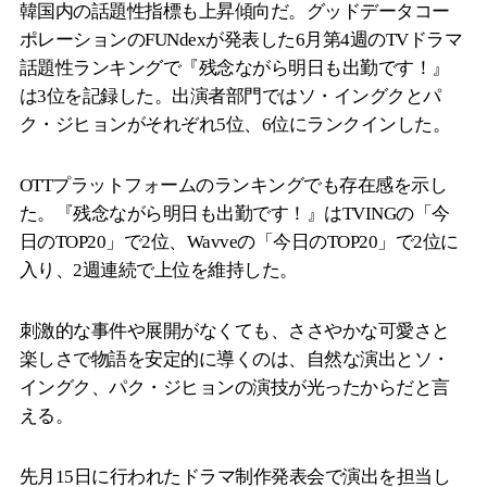
韓国内の話題性指標も上昇傾向だ。グッドデータコー
ポレーションのFUNdexが発表した6月第4週のTVドラマ
話題性ランキングで『残念ながら明日も出勤です！』
は3位を記録した。出演者部門ではソ・イングクとパ
ク・ジヒョンがそれぞれ5位、6位にランクインした。
OTTプラットフォームのランキングでも存在感を示し
た。『残念ながら明日も出勤です！』はTVINGの「今
日のTOP20」で2位、Wavveの「今日のTOP20」で2位に
入り、2週連続で上位を維持した。
刺激的な事件や展開がなくても、ささやかな可愛さと
楽しさで物語を安定的に導くのは、自然な演出とソ・
イングク、パク・ジヒョンの演技が光ったからだと言
える。
先月15日に行われたドラマ制作発表会で演出を担当し