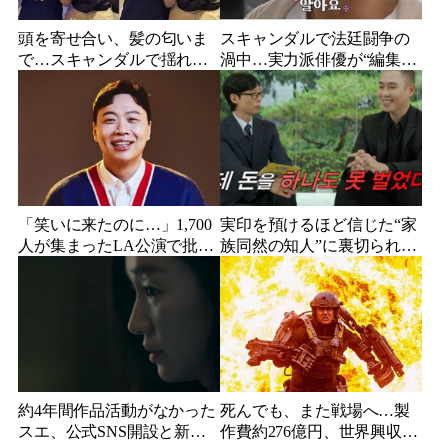
頭を寄せ合い、髪の匂いま
スキャンダルで法廷闘争の
で…スキャンダルで揺れた
渦中…実力派俳優が“編集な
人気俳優、ベトナム女性歌
し”でテレビ登場、予告映像
手との親密動画が公開
に批判の声
「笑いに来たのに…」1,700
実印を預けるほど信じた“家
人が集まったLA公演で批判
族同然の知人”に裏切られ
続出、人気コメディアンが
た…収益9対1、10年間の奴
頭を下げた理由
隷契約で人生が一変
約4年間作品活動がなかった
死んでも、また戦場へ…製
スエ、公式SNS開設と新ビ
作費約276億円、世界興収