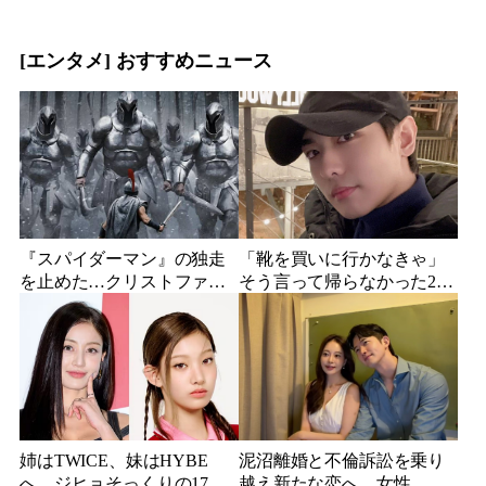
ジュアル公開で復帰説が急
584億円のSF大作『オール・
浮上
ユー・ニード・イズ・キ
ル』がついに配信
[エンタメ] おすすめニュース
『スパイダーマン』の独走
「靴を買いに行かなきゃ」
を止めた…クリストファ
そう言って帰らなかった24
ー・ノーラン史上最大、390
歳俳優…28歳の誕生日、母
億円の超大作がついに韓国
が玄関に置いた“届かない贈
上陸
り物”
姉はTWICE、妹はHYBE
泥沼離婚と不倫訴訟を乗り
へ…ジヒョそっくりの17歳
越え新たな恋へ…女性