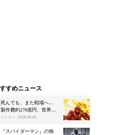
すすめニュース
死んでも、また戦場へ…
製作費約276億円、世界興
収584億円のSF大作『オー
エンタメ
2026.08.05
ル・ユー・ニード・イ
『スパイダーマン』の独
ズ・キル』がついに配信