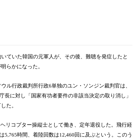
働いていた韓国の元軍人が、その後、難聴を発症したと
が明らかになった。
ソウル行政裁判所行政6単独のユン・ソンジン裁判官は、
訓庁長に対し「国家有功者要件の非該当決定の取り消し」
下した。
年間ヘリコプター操縦士として働き、定年退役した。飛行経
,765時間、着陸回数は12,460回に及ぶという。このう