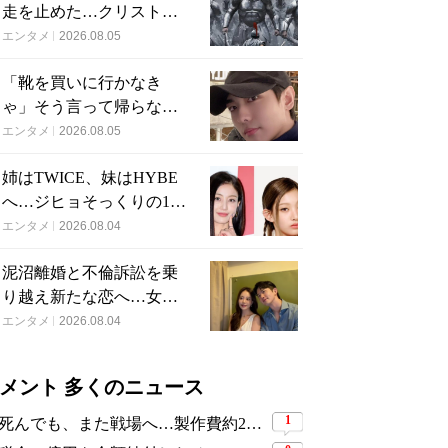
走を止めた…クリストフ
ァー・ノーラン史上最
エンタメ
2026.08.05
大、390億円の超大作がつ
「靴を買いに行かなき
いに韓国上陸
ゃ」そう言って帰らなか
った24歳俳優…28歳の誕
エンタメ
2026.08.05
生日、母が玄関に置い
姉はTWICE、妹はHYBE
た“届かない贈り物”
へ…ジヒョそっくりの17
歳妹、多国籍7人組でつい
エンタメ
2026.08.04
にデビュー
泥沼離婚と不倫訴訟を乗
り越え新たな恋へ…女性
YouTuberが選んだのは身
エンタメ
2026.08.04
長189cmの医者
メント 多くのニュース
1
死んでも、また戦場へ…製作費約276億円、世界興収584億円のSF大作『オール・ユー・ニード・イズ・キル』がついに配信