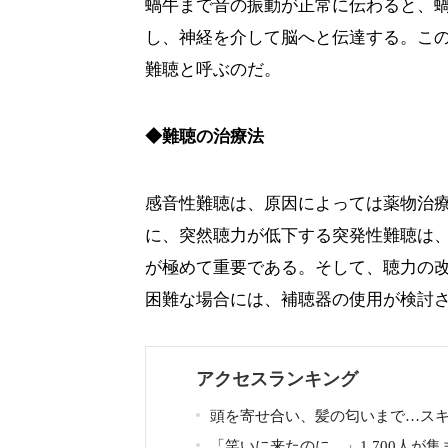
蝸牛まで音の振動が正常に伝わると、
し、神経を介して脳へと伝達する。こ
難聴と呼ぶのだ。
◆難聴の治療法
感音性難聴は、原因によっては薬物治
に、突然聴力が低下する突発性難聴は、
が極めて重要である。そして、聴力の
困難な場合には、補聴器の使用が検討
アクセスランキング
頭を寄せ合い、髪の匂いまで…ス
ルで揺れた人気俳優、ベトナム女性
「笑いに来たのに…」1,700人が集