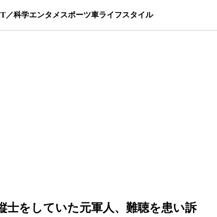
IT／科学
エンタメ
スポーツ
車
ライフスタイル
操縦士をしていた元軍人、難聴を患い訴