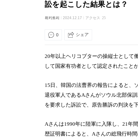
訟を起こした結果とは？
위키트리
2024.12.17
アクセス
25
シェア
0
20年以上ヘリコプターの操縦士として
して国家有功者として認定されたこと
15日、韓国の法曹界の報告によると、
退役軍人であるAさんがソウル北部保
を要求した訴訟で、原告勝訴の判決を
Aさんは1990年に陸軍に入隊し、21
歴証明書によると、Aさんの総飛行時間は5