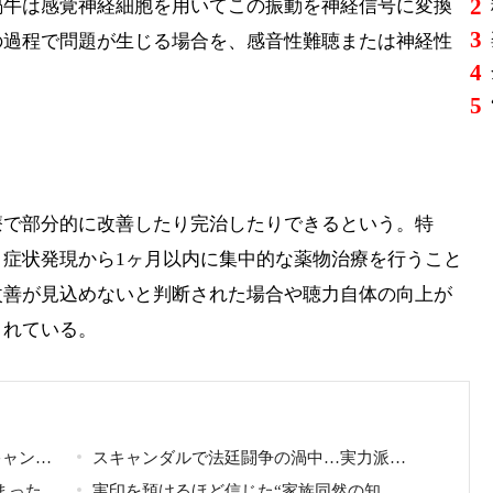
2
蝸牛は感覚神経細胞を用いてこの振動を神経信号に変換
3
の過程で問題が生じる場合を、感音性難聴または神経性
4
5
療で部分的に改善したり完治したりできるという。特
症状発現から1ヶ月以内に集中的な薬物治療を行うこと
改善が見込めないと判断された場合や聴力自体の向上が
されている。
キャンダ
スキャンダルで法廷闘争の渦中…実力派俳
歌手との
まった
優が“編集なし”でテレビ登場、予告映像に批
実印を預けるほど信じた“家族同然の知