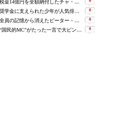
0
税金14億円を全額納付したチャ・ウヌ、今度は軍服姿で登場…鍛え上げた上半身に驚きの声
0
奨学金に支えられた少年が人気俳優へ…今度は子どもたちに総額5,000万円を寄付
0
全員の記憶から消えたピーター・パーカーに謎の敵と制御不能の新能力…『スパイダーマン：ブランド・ニュー・デイ』に期待爆発
0
“国民的MC”がたった一言で大ピンチ…劇場ミュージカルを巡る発言に批判続出、ついに長文で謝罪