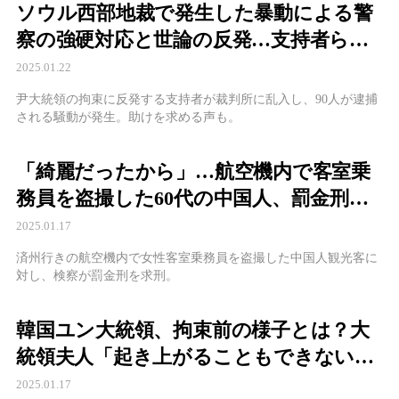
ソウル西部地裁で発生した暴動による警
察の強硬対応と世論の反発…支持者らの
逮捕とその後の状況
2025.01.22
尹大統領の拘束に反発する支持者が裁判所に乱入し、90人が逮捕
される騒動が発生。助けを求める声も。
「綺麗だったから」…航空機内で客室乗
務員を盗撮した60代の中国人、罰金刑と
携帯電話没収
2025.01.17
済州行きの航空機内で女性客室乗務員を盗撮した中国人観光客に
対し、検察が罰金刑を求刑。
韓国ユン大統領、拘束前の様子とは？大
統領夫人「起き上がることもできない状
態」
2025.01.17