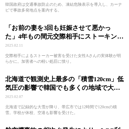
韓国政府は交通事故防止のため、凍結危険表示を導入し、カーナ
ビで事故多発地点を案内する。
「お前の妻を3回も妊娠させて悪かっ
た」4年もの間元交際相手にストーキング
された女性の苦悩
2025.02.11
交際相手によるストーカー被害を受けた女性Aさんの実体験が明
らかに。加害者への軽い処罰に憤り。
北海道で観測史上最多の「積雪120cm」低
気圧の影響で韓国でも多くの地域で大雪
と強風
2025.02.07
北海道で記録的な大雪が降り、帯広市では12時間で120cmの積
雪。学校が休校、空港も影響を受けた。