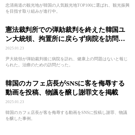
忠清南道の観光地が韓国の人気観光地TOP100に選ばれ、観光振興
を目指す取り組みが進行中。
憲法裁判所での弾劾裁判を終えた韓国ユ
ン大統領、拘置所に戻らず病院を訪問し
た理由とは？
2025.01.23
尹大統領が弾劾裁判後に病院を訪れ、健康上の問題はないと報じ
られた。治療のための訪問だった。
韓国のカフェ店長がSNSに客を侮辱する
動画を投稿、物議を醸し謝罪文を掲載
2025.01.23
韓国のカフェ店長が客を侮辱する動画をSNSに投稿し謝罪、物議
を醸した事例。