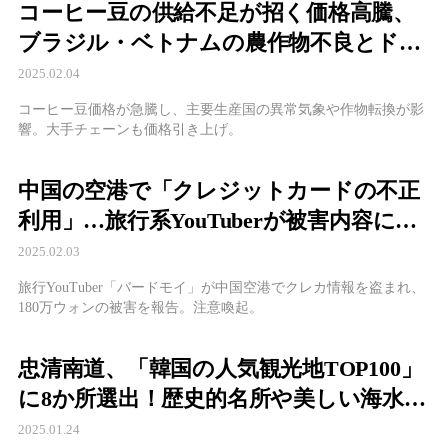
コーヒー豆の供給不足が招く価格高騰、
ブラジル・ベトナムの農作物不良とドリ
アン転換がコーヒー業界に与える影響と
2025.02.04
は？
コーヒー豆価格が急騰し、主要生産国の異常気象や作物転換が影
響。大手チェーンも価格引き上げ。
中国の空港で「クレジットカードの不正
利用」…旅行系YouTuberが被害内容につ
いて語る
2025.02.03
旅行YouTuber「バードモイ」が中国空港でクレカ情報を盗まれ、
180万ウォンの被害を報告。注意喚起。
忠清南道、「韓国の人気観光地TOP100」
に8か所選出！歴史的名所や美しい海水浴
場が再び注目を浴びる
2025.01.24