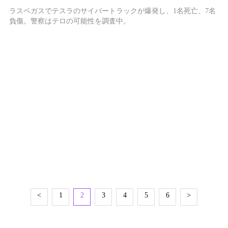
ラスベガスでテスラのサイバートラックが爆発し、1名死亡、7名
負傷。警察はテロの可能性を調査中。
<
1
2
3
4
5
6
>