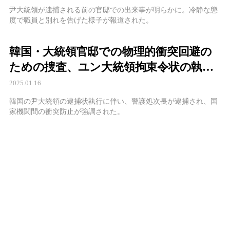
尹大統領が逮捕される前の官邸での出来事が明らかに。冷静な態
度で職員と別れを告げた様子が報道された。
韓国・大統領官邸での物理的衝突回避の
ための捜査、ユン大統領拘束令状の執行
に関わるキム・ソンフン警護処次長逮捕
2025.01.16
韓国の尹大統領の逮捕状執行に伴い、警護処次長が逮捕され、国
家機関間の衝突防止が強調された。