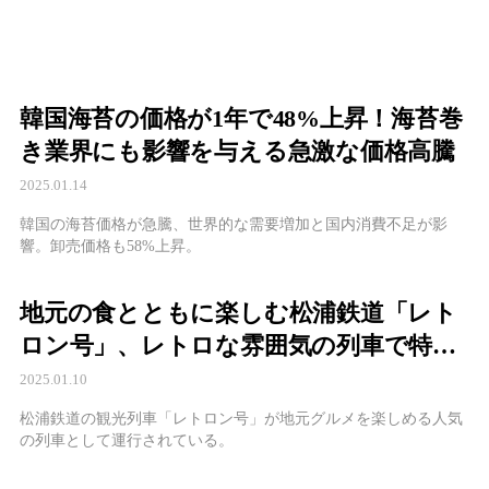
韓国海苔の価格が1年で48%上昇！海苔巻
き業界にも影響を与える急激な価格高騰
2025.01.14
韓国の海苔価格が急騰、世界的な需要増加と国内消費不足が影
響。卸売価格も58%上昇。
地元の食とともに楽しむ松浦鉄道「レト
ロン号」、レトロな雰囲気の列車で特別
な体験を提供する観光企画が大人気
2025.01.10
松浦鉄道の観光列車「レトロン号」が地元グルメを楽しめる人気
の列車として運行されている。