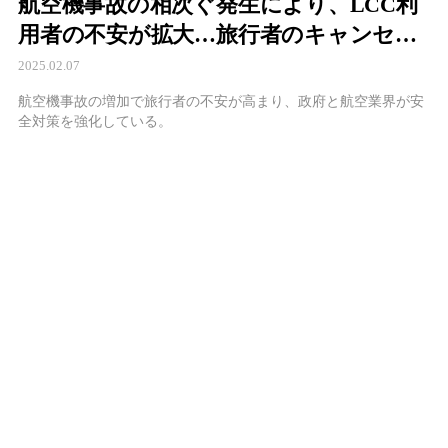
航空機事故の相次ぐ発生により、LCC利
用者の不安が拡大…旅行者のキャンセル
続出と航空業界の安全対策強化
2025.02.07
航空機事故の増加で旅行者の不安が高まり、政府と航空業界が安
全対策を強化している。