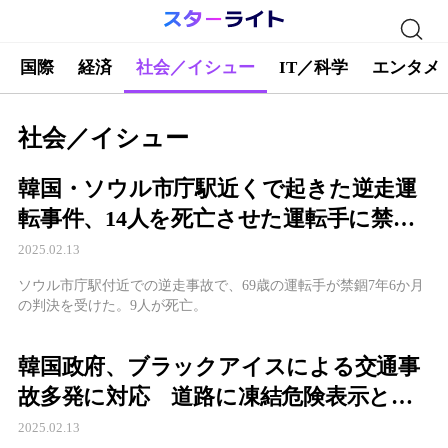
国際
経済
社会／イシュー
IT／科学
エンタメ
社会／イシュー
韓国・ソウル市庁駅近くで起きた逆走運
転事件、14人を死亡させた運転手に禁錮7
年6か月
2025.02.13
ソウル市庁駅付近での逆走事故で、69歳の運転手が禁錮7年6か月
の判決を受けた。9人が死亡。
韓国政府、ブラックアイスによる交通事
故多発に対応 道路に凍結危険表示とカ
ーナビ案内システムを導入
2025.02.13