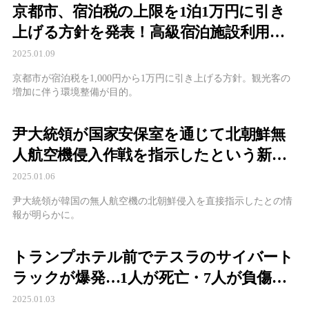
京都市、宿泊税の上限を1泊1万円に引き
上げる方針を発表！高級宿泊施設利用者
への影響とは？
2025.01.09
京都市が宿泊税を1,000円から1万円に引き上げる方針。観光客の
増加に伴う環境整備が目的。
尹大統領が国家安保室を通じて北朝鮮無
人航空機侵入作戦を指示したという新証
言を発表
2025.01.06
尹大統領が韓国の無人航空機の北朝鮮侵入を直接指示したとの情
報が明らかに。
トランプホテル前でテスラのサイバート
ラックが爆発…1人が死亡・7人が負傷、
テロの可能性を含め捜査中
2025.01.03