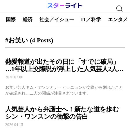
国際
経済
社会／イシュー
IT／科学
エンタメ
#お笑い
(4 Posts)
熱愛報道が出たその日に「すでに破局」
…1年以上交際説が浮上した人気芸人2人、
まさかの結末に注目
2026.07.06
お笑い芸人キム・デソンとナ・ヒョニョンが交際から別れたこと
が確認され、二人の関係が注目されています。
人気芸人から弁護士へ！新たな道を歩む
シン・ワンスンの衝撃の告白
2026.04.15