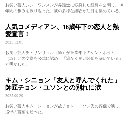
お笑い芸人シン・ワンスンが弁護士に転身した経緯を公開し、10
年間の歩みを振り返った。彼の多様な経験が注目を集めている。
人気コメディアン、16歳年下の恋人と熱
愛宣言！
2025.12.01
お笑い芸人チ・サンリョル（55）が16歳年下のシン・ボラム
（39）との交際を公式に認め、「温かく良い関係を築いている」
と明かした。
キム・シニョン「友人と呼んでくれた」
師匠チョン・ユソンとの別れに涙
2025.09.29
お笑い芸人キム・シニョンが故チョン・ユソン氏の葬儀で涙し、
追悼の言葉を述べた。