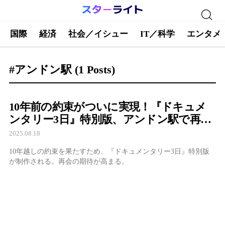
国際
経済
社会／イシュー
IT／科学
エンタメ
#アンドン駅
(1 Posts)
10年前の約束がついに実現！『ドキュメ
ンタリー3日』特別版、アンドン駅で再会
へ
2025.08.18
10年越しの約束を果たすため、『ドキュメンタリー3日』特別版
が制作される。再会の期待が高まる。