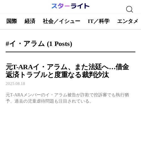
国際
経済
社会／イシュー
IT／科学
エンタメ
#イ・アラム
(1 Posts)
元T-ARAイ・アラム、また法廷へ…借金
返済トラブルと度重なる裁判沙汰
2025.08.18
元T-ARAメンバーのイ・アラム被告が詐欺で控訴審でも執行猶
予、過去の児童虐待問題も注目されている。