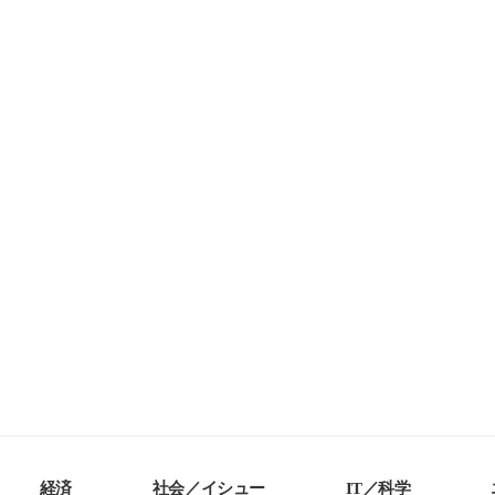
経済
社会／イシュー
IT／科学