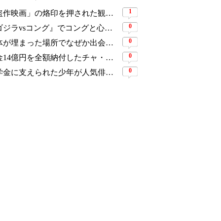
1
「盗作映画」の烙印を押された観客動員1,691万人の大ヒット作、裁判所の判断ですべてが覆った
0
『ゴジラvsコング』でコングと心を通わせた少女役、わずか18歳で突然の死…父が事故を起こした19歳少年に伝えた言葉
0
遺体が埋まった場所でなぜか出会う男女…“幽霊の証言”で事件を解く『恋は命がけ』がNetflix世界2位
0
税金14億円を全額納付したチャ・ウヌ、今度は軍服姿で登場…鍛え上げた上半身に驚きの声
0
奨学金に支えられた少年が人気俳優へ…今度は子どもたちに総額5,000万円を寄付