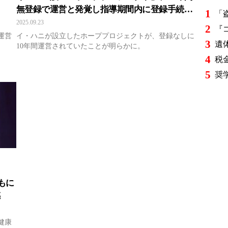
無登録で運営と発覚し指導期間内に登録手続き
1
へ
2025.09.23
2
運営
イ・ハニが設立したホーププロジェクトが、登録なしに
3
10年間運営されていたことが明らかに。
4
5
もに
感
健康