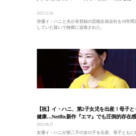
2025.12.26
俳優イ・ハニと夫が未登録の芸能企画会社を10年間
していた疑いで検察に送致された。
【祝】イ・ハニ、第2子女児を出産！母子と
健康…Netflix新作『エマ』でも圧倒的存在
2025.08.27
女優イ・ハニが第二子の女の子を出産、母子ともに