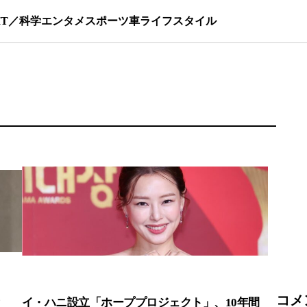
IT／科学
エンタメ
スポーツ
車
ライフスタイル
コメ
？
イ・ハニ設立「ホーププロジェクト」、10年間