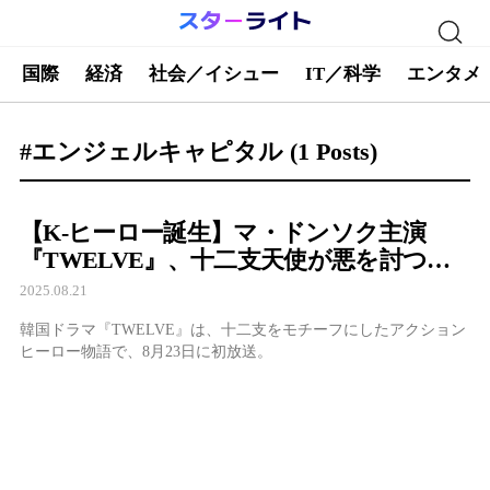
国際
経済
社会／イシュー
IT／科学
エンタメ
#エンジェルキャピタル
(1 Posts)
【K-ヒーロー誕生】マ・ドンソク主演
『TWELVE』、十二支天使が悪を討つ圧
巻アクション開幕
2025.08.21
韓国ドラマ『TWELVE』は、十二支をモチーフにしたアクション
ヒーロー物語で、8月23日に初放送。