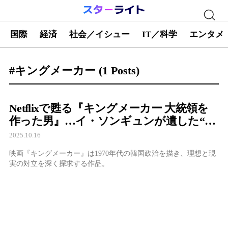
国際
経済
社会／イシュー
IT／科学
エンタメ
#キングメーカー
(1 Posts)
Netflixで甦る『キングメーカー 大統領を
作った男』…イ・ソンギュンが遺した“理
想と現実の狭間”の名演に再び光
2025.10.16
映画『キングメーカー』は1970年代の韓国政治を描き、理想と現
実の対立を深く探求する作品。