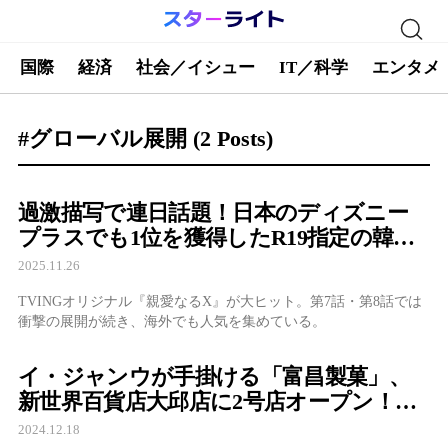
国際
経済
社会／イシュー
IT／科学
エンタメ
#グローバル展開
(2 Posts)
過激描写で連日話題！日本のディズニー
プラスでも1位を獲得したR19指定の韓国
ドラマ
2025.11.26
TVINGオリジナル『親愛なるX』が大ヒット。第7話・第8話では
衝撃の展開が続き、海外でも人気を集めている。
イ・ジャンウが手掛ける「富昌製菓」、
新世界百貨店大邱店に2号店オープン！注
目集まる
2024.12.18