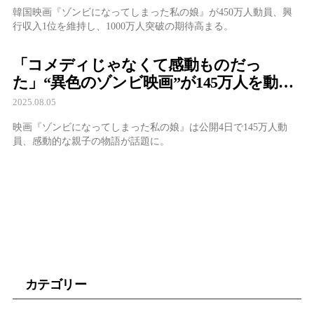
韓国映画『ゾンビになってしまった私の娘』が450万人動員、興
行収入1位を維持し、1000万人突破の期待高まる。
「コメディじゃなくて感動ものだっ
た」“異色のゾンビ映画”が145万人を動
員、4日連続首位獲得！
2025.08.05
映画『ゾンビになってしまった私の娘』は公開4日で145万人動
員、感動的な親子の物語が話題に。
カテゴリー