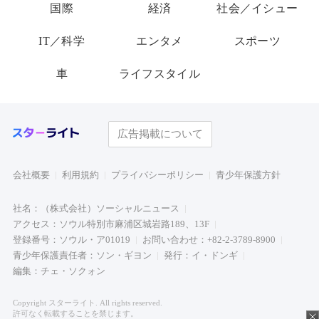
国際
経済
社会／イシュー
IT／科学
エンタメ
スポーツ
車
ライフスタイル
広告掲載について
会社概要
利用規約
プライバシーポリシー
青少年保護方針
社名：（株式会社）ソーシャルニュース
アクセス：ソウル特別市麻浦区城岩路189、13F
登録番号：ソウル・ア01019
お問い合わせ：+82-2-3789-8900
青少年保護責任者：ソン・ギヨン
発行：イ・ドンギ
編集：チェ・ソクォン
Copyright スターライト. All rights reserved.
許可なく転載することを禁じます。