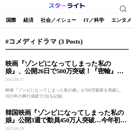
国際
経済
社会／イシュー
IT／科学
エンタメ
#コメディドラマ
(3 Posts)
映画『ゾンビになってしまった私の
娘』、公開26日で500万突破！『密輸』
『パイロット』を粉砕する異例のスピー
2025.08.27
ド
映画『ゾンビになってしまった私の娘』が500万観客を突破し、
2025年の興行成績で1位を記録。
韓国映画『ゾンビになってしまった私の
娘』公開3週で動員450万人突破…今年初の
1000万超えなるか
2025.08.20